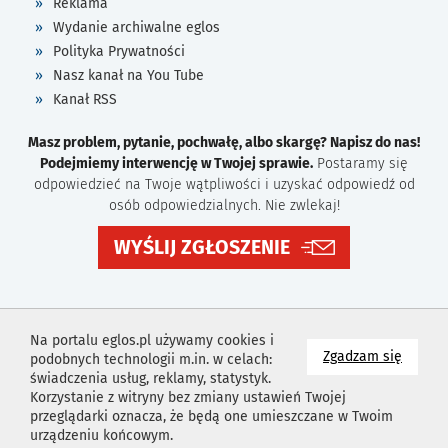
Reklama
Wydanie archiwalne eglos
Polityka Prywatności
Nasz kanał na You Tube
Kanał RSS
Masz problem, pytanie, pochwałę, albo skargę? Napisz do nas!
Podejmiemy interwencję w Twojej sprawie.
Postaramy się
odpowiedzieć na Twoje wątpliwości i uzyskać odpowiedź od
osób odpowiedzialnych. Nie zwlekaj!
WYŚLIJ ZGŁOSZENIE
Na portalu eglos.pl używamy cookies i
na wyk
Zgadzam się
podobnych technologii m.in. w celach:
świadczenia usług, reklamy, statystyk.
Korzystanie z witryny bez zmiany ustawień Twojej
przeglądarki oznacza, że będą one umieszczane w Twoim
urządzeniu końcowym.
Projekt i wykonanie
Agencja Reklamowa
Idealmedia /
Web