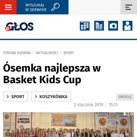
WYSZUKAJ
Rozwiń
Roz
W SERWISIE
nawigację
naw
STRONA GŁÓWNA
AKTUALNOŚCI
SPORT
Ósemka najlepsza w
Basket Kids Cup
›
›
SPORT
KOSZYKÓWKA
WYDRUKUJ
DRUKUJ
PODSTRON
|
2 stycznia 2019
15:23
DO