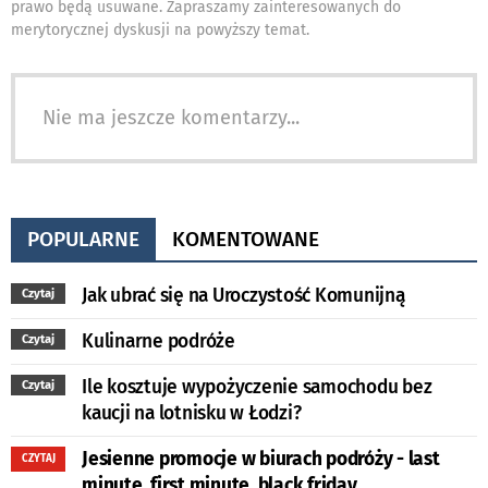
prawo będą usuwane. Zapraszamy zainteresowanych do
merytorycznej dyskusji na powyższy temat.
Nie ma jeszcze komentarzy...
POPULARNE
KOMENTOWANE
Jak ubrać się na Uroczystość Komunijną
Czytaj
Kulinarne podróże
Czytaj
Ile kosztuje wypożyczenie samochodu bez
Czytaj
kaucji na lotnisku w Łodzi?
Jesienne promocje w biurach podróży - last
CZYTAJ
minute, first minute, black friday