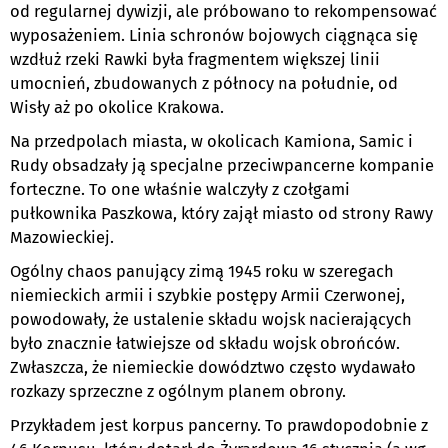
od regularnej dywizji, ale próbowano to rekompensować
wyposażeniem. Linia schronów bojowych ciągnąca się
wzdłuż rzeki Rawki była fragmentem większej linii
umocnień, zbudowanych z północy na południe, od
Wisły aż po okolice Krakowa.
Na przedpolach miasta, w okolicach Kamiona, Samic i
Rudy obsadzały ją specjalne przeciwpancerne kompanie
forteczne. To one właśnie walczyły z czołgami
pułkownika Paszkowa, który zajął miasto od strony Rawy
Mazowieckiej.
Ogólny chaos panujący zimą 1945 roku w szeregach
niemieckich armii i szybkie postępy Armii Czerwonej,
powodowały, że ustalenie składu wojsk nacierających
było znacznie łatwiejsze od składu wojsk obrońców.
Zwłaszcza, że niemieckie dowództwo często wydawało
rozkazy sprzeczne z ogólnym planem obrony.
Przykładem jest korpus pancerny. To prawdopodobnie z