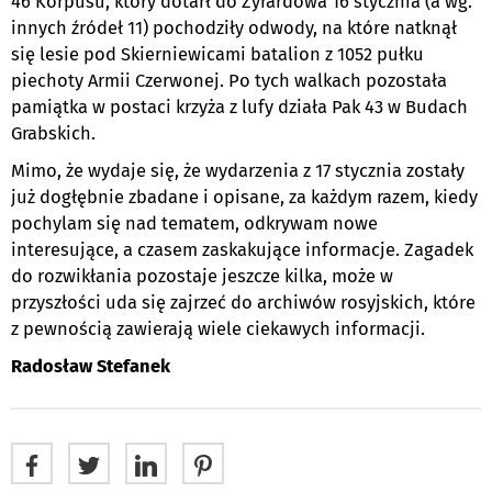
46 Korpusu, który dotarł do Żyrardowa 16 stycznia (a wg.
innych źródeł 11) pochodziły odwody, na które natknął
się lesie pod Skierniewicami batalion z 1052 pułku
piechoty Armii Czerwonej. Po tych walkach pozostała
pamiątka w postaci krzyża z lufy działa Pak 43 w Budach
Grabskich.
Mimo, że wydaje się, że wydarzenia z 17 stycznia zostały
już dogłębnie zbadane i opisane, za każdym razem, kiedy
pochylam się nad tematem, odkrywam nowe
interesujące, a czasem zaskakujące informacje. Zagadek
do rozwikłania pozostaje jeszcze kilka, może w
przyszłości uda się zajrzeć do archiwów rosyjskich, które
z pewnością zawierają wiele ciekawych informacji.
Radosław Stefanek