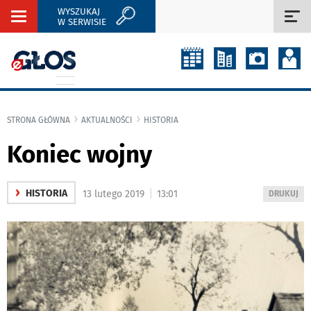
WYSZUKAJ
Rozwiń
Roz
W SERWISIE
nawigację
naw
STRONA GŁÓWNA
AKTUALNOŚCI
HISTORIA
Koniec wojny
›
|
HISTORIA
13 lutego 2019
13:01
WYDRUKUJ
DRUKUJ
PODSTRON
DO