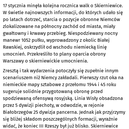
17 stycznia minęła kolejna rocznica walk o Skierniewice.
W świetle najnowszych informacji, do których udało się
po latach dotrzeć, starcia o pozycje obronne Niemców
zlokalizowane na północny zachód od miasta, miały
gwałtowny i krwawy przebieg. Niespodziewany nocny
manewr 1052 pułku, wyprowadzony z okolic Białej
Rawskiej, oskrzydlił od wschodu niemiecką linię
umocnień. Przekreśliło to plany oparcia obrony
Warszawy o skierniewickie umocnienia.
Zresztą i tak wydarzenia potoczyły się zupełnie innym
scenariuszem niż Niemcy zakładali. Pierwszy rzut oka na
niemieckie mapy sztabowe z przełomu 1944 i 45 roku
sugeruje solidnie przygotowaną obronę przed
spodziewaną ofensywą rosyjską. Linia Wisły obsadzona
przez 5 dywizji piechoty, w odwodzie, w rejonie
Białobrzegów 25 dywizja pancerna. Jednak jak przyjrzymy
się bliżej składom poszczególnych formacji, wyraźnie
widać, że koniec III Rzeszy był już blisko. Skierniewice