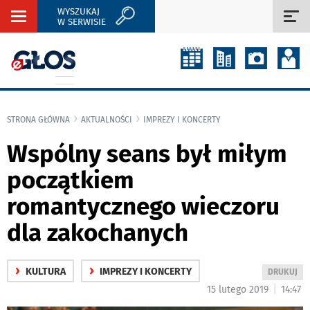
WYSZUKAJ
Rozwiń
Roz
W SERWISIE
nawigację
naw
STRONA GŁÓWNA
AKTUALNOŚCI
IMPREZY I KONCERTY
Wspólny seans był miłym
początkiem
romantycznego wieczoru
dla zakochanych
›
›
KULTURA
IMPREZY I KONCERTY
WYDRUKUJ
DRUKUJ
PODSTRON
|
15 lutego 2019
14:47
DO