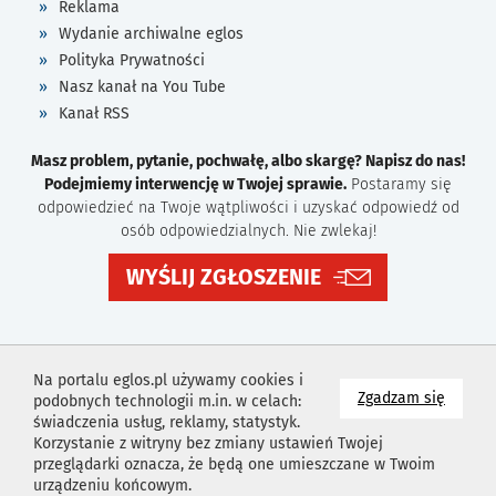
Reklama
Wydanie archiwalne eglos
Polityka Prywatności
Nasz kanał na You Tube
Kanał RSS
Masz problem, pytanie, pochwałę, albo skargę? Napisz do nas!
Podejmiemy interwencję w Twojej sprawie.
Postaramy się
odpowiedzieć na Twoje wątpliwości i uzyskać odpowiedź od
osób odpowiedzialnych. Nie zwlekaj!
WYŚLIJ ZGŁOSZENIE
Na portalu eglos.pl używamy cookies i
na wyk
Zgadzam się
podobnych technologii m.in. w celach:
świadczenia usług, reklamy, statystyk.
Korzystanie z witryny bez zmiany ustawień Twojej
przeglądarki oznacza, że będą one umieszczane w Twoim
urządzeniu końcowym.
Projekt i wykonanie
Agencja Reklamowa
Idealmedia /
Web