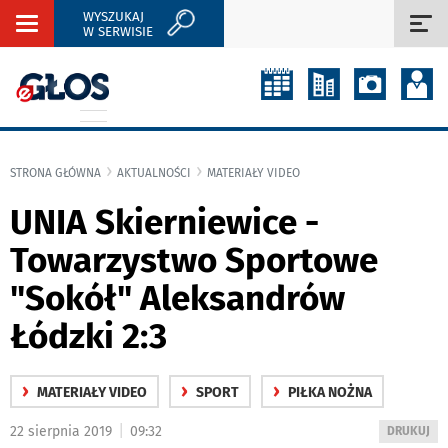
WYSZUKAJ
Rozwiń
Roz
W SERWISIE
nawigację
naw
STRONA GŁÓWNA
AKTUALNOŚCI
MATERIAŁY VIDEO
UNIA Skierniewice -
Towarzystwo Sportowe
"Sokół" Aleksandrów
Łódzki 2:3
›
›
›
MATERIAŁY VIDEO
SPORT
PIŁKA NOŻNA
|
22 sierpnia 2019
09:32
WYDRUKUJ
DRUKUJ