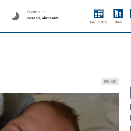
Czyste niebo
1021.3 hPa
,
Wiatr 2.4m/s
FIRMY
KALENDARZ
WYDRUKUJ
DRUKUJ
PODSTRONĘ
DO