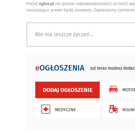
Portal
eglos.pl
nie ponosi odpowiedzialności za treść wp
naruszające prawo będą usuwane. Zapraszamy zainteres
Nie ma jeszcze życzeń...
e
OGŁOSZENIA
Już teraz możesz dodać
DODAJ OGŁOSZENIE
MOTOR
MEDYCZNE
ROLNI