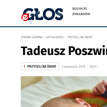
EGLOS.PL
ŻYRARDÓW
STRONA GŁÓWNA
AKTUALNOŚCI
PRZYSZLI NA ŚWIAT
Tadeusz Poszwi
›
|
PRZYSZLI NA ŚWIAT
3 września 2019
09:11