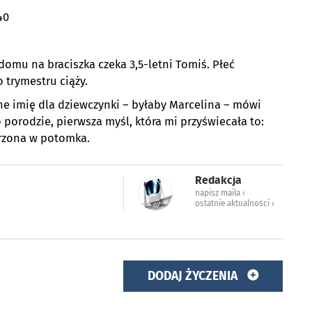
40
domu na braciszka czeka 3,5-letni Tomiś. Płeć
 trymestru ciąży.
ne imię dla dziewczynki – byłaby Marcelina – mówi
 porodzie, pierwsza myśl, która mi przyświecała to:
rzona w potomka.
Redakcja
napisz maila ‹
ostatnie aktualności ‹
DODAJ ŻYCZENIA