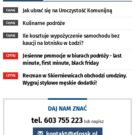
Jak ubrać się na Uroczystość Komunijną
Czytaj
Kulinarne podróże
Czytaj
Ile kosztuje wypożyczenie samochodu bez
Czytaj
kaucji na lotnisku w Łodzi?
Jesienne promocje w biurach podróży - last
CZYTAJ
minute, first minute, black friday
Recman w Skierniewicach obchodzi urodziny.
CZYTAJ
Wygraj stylowe męskie dodatki!
DAJ NAM ZNAĆ
tel. 603 755 223
lub napisz
kontakt@glossk.pl