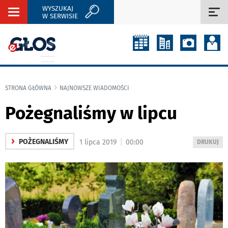
WYSZUKAJ
Rozwiń
Roz
W SERWISIE
nawigację
naw
STRONA GŁÓWNA
NAJNOWSZE WIADOMOŚCI
Pożegnaliśmy w lipcu
›
|
POŻEGNALIŚMY
1 lipca 2019
00:00
WYDRUKUJ
DRUKUJ
PODSTRON
DO