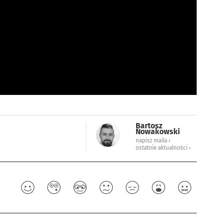
Bartosz
Nowakowski
napisz maila ‹
ostatnie aktualności ‹