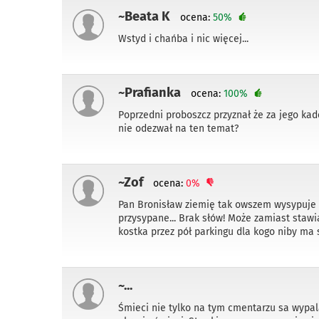
~Beata K
ocena:
50%
Wstyd i chańba i nic więcej...
~Prafianka
ocena:
100%
Poprzedni proboszcz przyznał że za jego kad
nie odezwał na ten temat?
~Zof
ocena:
0%
Pan Bronisław ziemię tak owszem wysypuje a
przysypane... Brak słów! Może zamiast stawi
kostka przez pół parkingu dla kogo niby ma 
~...
Śmieci nie tylko na tym cmentarzu sa wypal