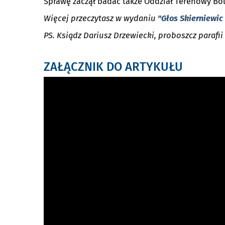
Sprawę zaczął badać także Oddział Terenowy B
Więcej przeczytasz w wydaniu
"Głos Skierniewic 
PS. Ksiądz Dariusz Drzewiecki, proboszcz parafi
ZAŁĄCZNIK DO ARTYKUŁU