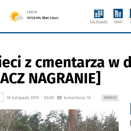
Ładnie
1013.8 hPa
,
Wiatr 2.3m/s
FIRMY
KALENDARZ
eci z cmentarza w d
BACZ NAGRANIE]
|
18 listopada 2019
00:00
komentarzy 10
WYDRUKUJ
DRUKUJ
PODSTRONĘ
DO