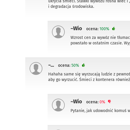
ukrycia śmieci. Stawki wywozu rosna wiec i
i degradacja środowiska.
~Wio
ocena:
100%
Wzrost cen za wywóz nie tłumacz
powstało w ostatnim czasie. Wy
~...
ocena:
50%
Hahaha same się wyrzucają ludzie z pewnośc
aby go wyrzucić. Śmieci z kontenera równi
~Wio
ocena:
0%
Pytanie, jak udowodnić komuś w