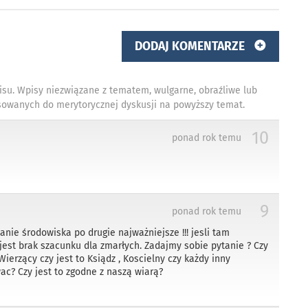
DODAJ KOMENTARZE
isu. Wpisy niezwiązane z tematem, wulgarne, obraźliwe lub
owanych do merytorycznej dyskusji na powyższy temat.
10
ponad rok temu
9
ponad rok temu
anie środowiska po drugie najważniejsze !!! jesli tam
o jest brak szacunku dla zmarłych. Zadajmy sobie pytanie ? Czy
Wierzący czy jest to Ksiądz , Koscielny czy każdy inny
c? Czy jest to zgodne z naszą wiarą?