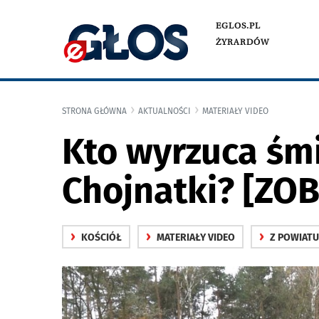
EGLOS.PL
ŻYRARDÓW
STRONA GŁÓWNA
AKTUALNOŚCI
MATERIAŁY VIDEO
Kto wyrzuca śmi
Chojnatki? [ZO
›
›
›
KOŚCIÓŁ
MATERIAŁY VIDEO
Z POWIATU