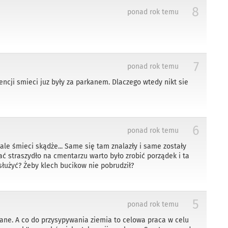
8
ponad rok temu
7
ponad rok temu
encji smieci juz były za parkanem. Dlaczego wtedy nikt sie
6
ponad rok temu
le śmieci skądże... Same się tam znalazły i same zostały
ać straszydło na cmentarzu warto było zrobić porządek i ta
służyć? Żeby klech bucikow nie pobrudził?
5
ponad rok temu
ane. A co do przysypywania ziemia to celowa praca w celu