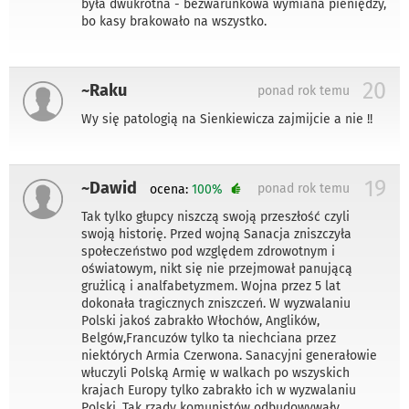
była dwukrotna - bezwarunkowa wymiana pieniędzy,
bo kasy brakowało na wszystko.
20
~Raku
ponad rok temu
Wy się patologią na Sienkiewicza zajmijcie a nie !!
19
~Dawid
ponad rok temu
ocena:
100%
Tak tylko głupcy niszczą swoją przeszłość czyli
swoją historię. Przed wojną Sanacja zniszczyła
społeczeństwo pod względem zdrowotnym i
oświatowym, nikt się nie przejmował panującą
grużlicą i analfabetyzmem. Wojna przez 5 lat
dokonała tragicznych zniszczeń. W wyzwalaniu
Polski jakoś zabrakło Włochów, Anglików,
Belgów,Francuzów tylko ta niechciana przez
niektórych Armia Czerwona. Sanacyjni generałowie
włuczyli Polską Armię w walkach po wszyskich
krajach Europy tylko zabrakło ich w wyzwalaniu
Polski. Tak rządy komunistów odbudowywały