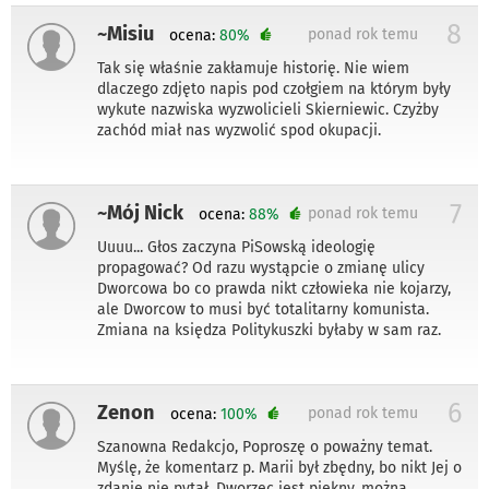
8
~Misiu
ponad rok temu
ocena:
80%
Tak się właśnie zakłamuje historię. Nie wiem
dlaczego zdjęto napis pod czołgiem na którym były
wykute nazwiska wyzwolicieli Skierniewic. Czyżby
zachód miał nas wyzwolić spod okupacji.
7
~Mój Nick
ponad rok temu
ocena:
88%
Uuuu... Głos zaczyna PiSowską ideologię
propagować? Od razu wystąpcie o zmianę ulicy
Dworcowa bo co prawda nikt człowieka nie kojarzy,
ale Dworcow to musi być totalitarny komunista.
Zmiana na księdza Politykuszki byłaby w sam raz.
6
Zenon
ponad rok temu
ocena:
100%
Szanowna Redakcjo, Poproszę o poważny temat.
Myślę, że komentarz p. Marii był zbędny, bo nikt Jej o
zdanie nie pytał. Dworzec jest piękny, można