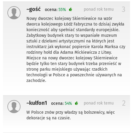
3
~gość
ponad rok temu
ocena:
55%
Nowy dworzec kolejowy Skierniewice na wzór
dworca kolejowego Łódź Fabryczna to dzisiaj zwykła
konieczność aby spełniać standardy europejskie.
Zabytkowy budynek stary to wspaniałe muzeum
sztuki z dziełami artystycznymi na których jest
instruktarz jak wykonać popiersie Karola Marksa czy
rodzinny hołd dla Adama Mickiewicza z Litwy.
Miejsce na nowy dworzec kolejowy Skierniewice
będzie tylko ten stary budynek trzeba przenieść w
stronę parku miejskiego używając rzadkich
technologii w Polsce a powszechnie używanych na
zachodzie.
2
~kulfon1
ponad rok temu
ocena:
54%
W Polsce znów przy władzy są bolszewicy, więc
dekoracje są na czasie.