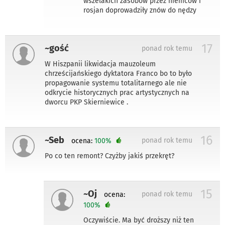
wszelakich zasobów przez niemców i
rosjan doprowadziły znów do nędzy
17
~gość
ponad rok temu
W Hiszpanii likwidacja mauzoleum
chrześcijańskiego dyktatora Franco bo to było
propagowanie systemu totalitarnego ale nie
odkrycie historycznych prac artystycznych na
dworcu PKP Skierniewice .
16
~Seb
ponad rok temu
ocena:
100%
Po co ten remont? Czyżby jakiś przekręt?
15
~Oj
ponad rok temu
ocena:
100%
Oczywiście. Ma być droższy niż ten