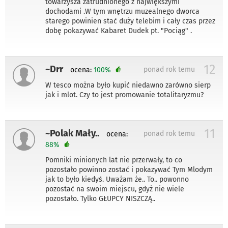
towarzysza zatrudnionego z największymi
dochodami .W tym wnętrzu muzealnego dworca
starego powinien stać duży telebim i cały czas przez
dobę pokazywać Kabaret Dudek pt. "Pociąg" .
12
~Drr
ponad rok temu
ocena:
100%
W tesco można było kupić niedawno zarówno sierp
jak i mlot. Czy to jest promowanie totalitaryzmu?
11
~Polak Mały..
ponad rok temu
ocena:
88%
Pomniki minionych lat nie przerwały, to co
pozostało powinno zostać i pokazywać Tym Mlodym
jak to było kiedyś. Uważam że.. To.. powonno
pozostać na swoim miejscu, gdyż nie wiele
pozostało. Tylko GŁUPCY NISZCZĄ..