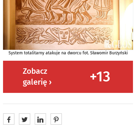
System totalitarny atakuje na dworcu fot. Sławomir Burzyński
Zobacz
+13
galerię ›