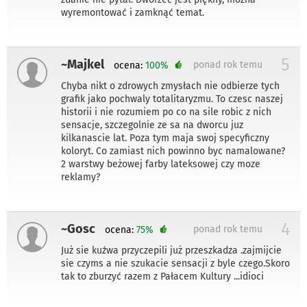
wyremontować i zamknąć temat.
5
~Majkel
ponad rok temu
ocena:
100%
Chyba nikt o zdrowych zmysłach nie odbierze tych
grafik jako pochwaly totalitaryzmu. To czesc naszej
historii i nie rozumiem po co na sile robic z nich
sensacje, szczegolnie ze sa na dworcu juz
kilkanascie lat. Poza tym maja swoj specyficzny
koloryt. Co zamiast nich powinno byc namalowane?
2 warstwy beżowej farby lateksowej czy moze
reklamy?
4
~Gosc
ponad rok temu
ocena:
75%
Już sie kuźwa przyczepili już przeszkadza .zajmijcie
sie czyms a nie szukacie sensacji z byle czego.Skoro
tak to zburzyć razem z Pałacem Kultury ...idioci