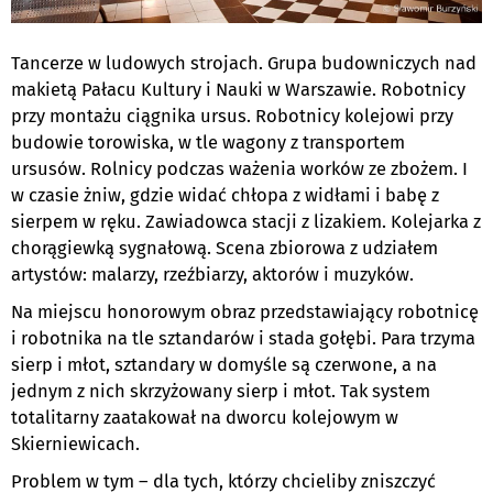
Tancerze w ludowych strojach. Grupa budowniczych nad
makietą Pałacu Kultury i Nauki w Warszawie. Robotnicy
przy montażu ciągnika ursus. Robotnicy kolejowi przy
budowie torowiska, w tle wagony z transportem
ursusów. Rolnicy podczas ważenia worków ze zbożem. I
w czasie żniw, gdzie widać chłopa z widłami i babę z
sierpem w ręku. Zawiadowca stacji z lizakiem. Kolejarka z
chorągiewką sygnałową. Scena zbiorowa z udziałem
artystów: malarzy, rzeźbiarzy, aktorów i muzyków.
Na miejscu honorowym obraz przedstawiający robotnicę
i robotnika na tle sztandarów i stada gołębi. Para trzyma
sierp i młot, sztandary w domyśle są czerwone, a na
jednym z nich skrzyżowany sierp i młot. Tak system
totalitarny zaatakował na dworcu kolejowym w
Skierniewicach.
Problem w tym – dla tych, którzy chcieliby zniszczyć