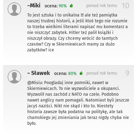
10
~Miki
ponad rok temu
ocena:
90%
To jest sztuka i to unikalna !!! ale też pamiątka
naszej trudnej historii, a jeśli ktoś tego nie rozumie
to trzeba wielkimi literami napisać mu komentarz a
nie niszczyć zabytek. Hitler też palił książki i
niszczył obrazy. Czy chcemy wrócić do tamtych
czasów? Czy w Skierniewicach mamy za dużo
zabytków? ice
9
~ Sławek
ponad rok temu
ocena:
80%
@Misiu: Poogladaj inne pomniki, nawet w
Skierniewicach. To nie wyzwoliciele a okupanci.
Wyzwolił nas zachód z NATO na czele. Podobno
nawet anglicy nam pomagali. Natomiast byli jeszcze
jacyś naziści. Nikt nie skąd i kto to. Niestety
historia zawsze była podatna na politykę, ale tak
chamskiego jej zmieniania jak teraz nigdy chyba nie
było.