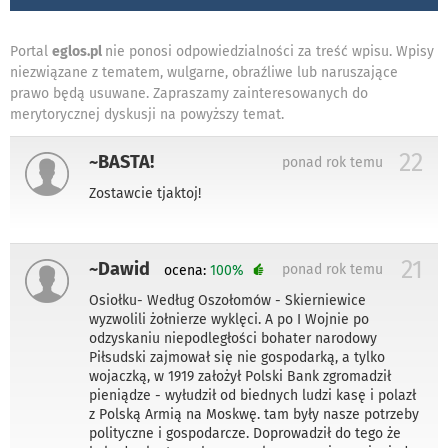
Portal
eglos.pl
nie ponosi odpowiedzialności za treść wpisu. Wpisy
niezwiązane z tematem, wulgarne, obraźliwe lub naruszające
prawo będą usuwane. Zapraszamy zainteresowanych do
merytorycznej dyskusji na powyższy temat.
22
~BASTA!
ponad rok temu
Zostawcie tjaktoj!
21
~Dawid
ponad rok temu
ocena:
100%
Osiołku- Według Oszołomów - Skierniewice
wyzwolili żołnierze wyklęci. A po I Wojnie po
odzyskaniu niepodległości bohater narodowy
Piłsudski zajmował się nie gospodarką, a tylko
wojaczką, w 1919 założył Polski Bank zgromadził
pieniądze - wyłudził od biednych ludzi kasę i polazł
z Polską Armią na Moskwę. tam były nasze potrzeby
polityczne i gospodarcze. Doprowadził do tego że