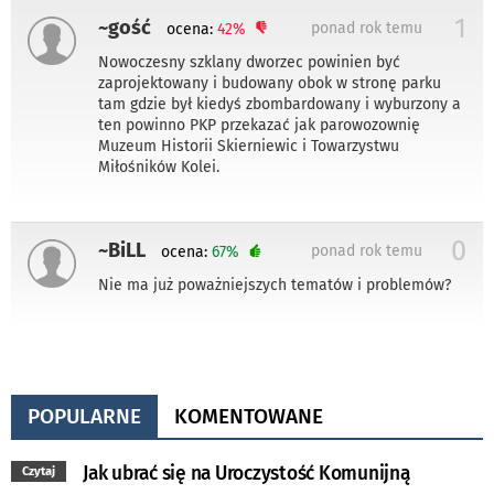
1
~gość
ponad rok temu
ocena:
42%
Nowoczesny szklany dworzec powinien być
zaprojektowany i budowany obok w stronę parku
tam gdzie był kiedyś zbombardowany i wyburzony a
ten powinno PKP przekazać jak parowozownię
Muzeum Historii Skierniewic i Towarzystwu
Miłośników Kolei.
0
~BiLL
ponad rok temu
ocena:
67%
Nie ma już poważniejszych tematów i problemów?
POPULARNE
KOMENTOWANE
Jak ubrać się na Uroczystość Komunijną
Czytaj