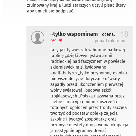
zrujnowany kraj a ludzi starszych uczyli pisać litery
aby umieli się podpisać.
18
~tylko wspominam
ocena:
0%
ponad rok temu
tacy jak ty wieszali w bramie parkowej
tablicę ,,dzięki zwycięstwu armii
radzieckiej nad faszyzmem w powiecie
skierniewickim zlikwidowano
analfabetyzm ,,tylko przypomnę osiołku
pierwsze decyzje dotyczące oświaty
zapadły przed ukończeniem pierwszej
wojny światowej ,,budowa szkół
trójklasowych ,,Polska nazywana przez
ciebie sanacyjną mimo zniszczeń i
totalnych ogołoceń przez fronty zaczęła
tworzyć od podstaw opiekę zajęcia
szkolne i tworzyć gospodarkę oraz
przemysł niestety druga wojna okupacja
,a następnie ogromny drenaż