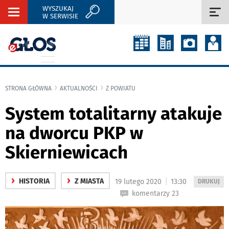
WYSZUKAJ
Rozwiń
Roz
W SERWISIE
nawigację
naw
STRONA GŁÓWNA
AKTUALNOŚCI
Z POWIATU
System totalitarny atakuje
na dworcu PKP w
Skierniewicach
›
›
|
HISTORIA
Z MIASTA
19 lutego 2020
13:30
WYDRUKUJ
DRUKUJ
PODSTRON
komentarzy 23
DO