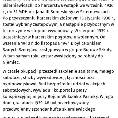
Skierniewicach. Do harcerstwa wstąpił we wrześniu 1936
r., do 31 MDH im. Jana III Sobieskiego w Skierniewicach.
Po przyrzeczeniu harcerskim złożonym 15 stycznia 1938 r.,
został wybrany zastępowym, a następnie przybocznym w
tej drużynie w stopniu wywiadowcy. W sierpniu 1939 r.
uczestniczył w harcerskim pogotowiu wojennym. Od
września 1940 r. do listopada 1944 r. był członkiem
Szarych Szeregów, zastępowym w grupie Bojowe Szkoły.
W tym samym roku został wywieziony na roboty do
Niemiec.
W czasie okupacji przeszedł szkolenie sanitarne, małego
sabotażu, służby wywiadowczej, łączności oraz
ogólnowojskowe. Brał bezpośredni udział w akcjach
sabotażowych, wywiadu i kolportażu prasy
konspiracyjnej między Rojem Wilkołak a Pasieką. W jego
domu, w latach 1939-48 był przechowywany
przedwojenny sztandar hufca skierniewickiego.