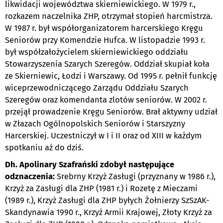
likwidacji województwa skierniewickiego. W 1979 r.,
rozkazem naczelnika ZHP, otrzymał stopień harcmistrza.
W 1987 r. był współorganizatorem harcerskiego Kręgu
Seniorów przy Komendzie Hufca. W listopadzie 1993 r.
był współzałożycielem skierniewickiego oddziału
Stowarzyszenia Szarych Szeregów. Oddział skupiał koła
ze Skierniewic, Łodzi i Warszawy. Od 1995 r. pełnił funkcję
wiceprzewodniczącego Zarządu Oddziału Szarych
Szeregów oraz komendanta zlotów seniorów. W 2002 r.
przejął prowadzenie Kręgu Seniorów. Brał aktywny udział
w Złazach Ogólnopolskich Seniorów i Starszyzny
Harcerskiej. Uczestniczył w I i II oraz od XIII w każdym
spotkaniu aż do dziś.
Dh. Apolinary Szafrański zdobył następujące
odznaczenia:
Srebrny Krzyż Zasługi (przyznany w 1986 r.),
Krzyż za Zasługi dla ZHP (1981 r.) i Rozetę z Mieczami
(1989 r.), Krzyż Zasługi dla ZHP byłych Żołnierzy SzSzAK-
Skandynawia 1990 r., Krzyż Armii Krajowej, Złoty Krzyż za