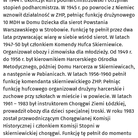
W 1944 r. ukończył kurs podharcmistrzowski i otrzymał
stopień podharcmistrza. W 1945 r. po powrocie z Niemiec
wznowił działalność w ZHP, pełniąc funkcję drużynowego
10 MDH w Domu Dziecka dla sierot Powstania
Warszawskiego w Strobowie. Funkcję tę pełnił przez dwa
lata przywracając wiarę w siebie wśród sierot. W latach
1947-50 był członkiem Komendy Hufca Skierniewice.
Organizował obozy i zimowiska dla młodzieży. Od 1949 r.
do 1956 r. był kierownikiem Harcerskiego Ośrodka
Metodycznego, później Domu Harcerza w Skierniewicach,
a następnie w Pabianicach. W latach 1956-1960 pełnił
funkcję komendanta skierniewickiego ZHP. Pełniąc
funkcję hufcowego organizował drużyny harcerskie i
zuchowe przy szkołach w mieście i w powiecie. W latach
1961 – 1983 był instruktorem Chorągwi Ziemi Łódzkiej,
prowadził obozy dla dzieci specjalnej troski. W roku 1983
został przewodniczącym Chorągwianej Komisji
Historycznej i członkiem Komisji Stopni w
skierniewickiej chorągwi. Funkcję tę pełnił do momentu