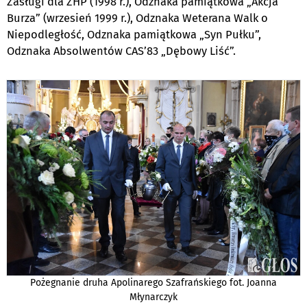
Zasługi dla ZHP (1998 r.), Odznaka pamiątkowa „Akcja
Burza” (wrzesień 1999 r.), Odznaka Weterana Walk o
Niepodległość, Odznaka pamiątkowa „Syn Pułku”,
Odznaka Absolwentów CAS’83 „Dębowy Liść”.
Pożegnanie druha Apolinarego Szafrańskiego fot. Joanna
Młynarczyk