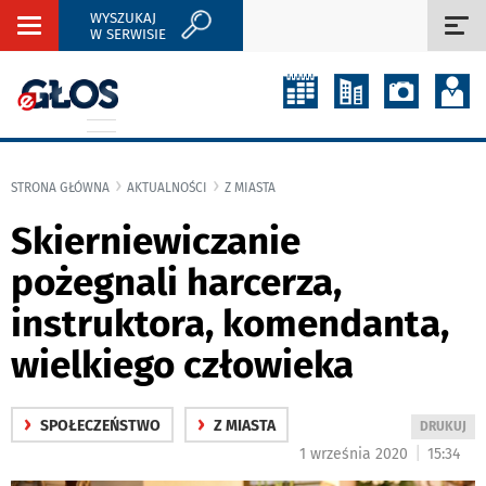
WYSZUKAJ
Rozwiń
Roz
W SERWISIE
nawigację
naw
STRONA GŁÓWNA
AKTUALNOŚCI
Z MIASTA
Skierniewiczanie
pożegnali harcerza,
instruktora, komendanta,
wielkiego człowieka
›
›
SPOŁECZEŃSTWO
Z MIASTA
WYDRUKUJ
DRUKUJ
PODSTRON
|
1 września 2020
15:34
DO