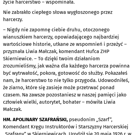
życie harcerstwo – wspominała.
Nie zabrakło ciepłego słowa wygłoszonego przez
harcerzy.
– Nigdy nie zapomnę ciebie druhu, otoczonego
wianuszkiem harcerzy, opowiadającego najbardziej
wartościowe historie, utkane ze wspomnień i przeżyć –
przyznała Liwia Małczak, komendant Hufca ZHP
Skierniewice. – To dzięki twoim działaniom
zrozumieliśmy, jak ważna dla każdego harcerza powinna
być wytrwałość, pokora, gotowość do służby. Pokazałeś
nam, że harcerstwo to nie tylko przygoda. Udowodniłeś,
że ziarno, które się zasieje może przetrwać ponad
czasem. Na zawsze pozostaniesz w naszej pamięci jako
człowiek wielki, autorytet, bohater – mówiła Liwia
Małczak.
HM. APOLINARY SZAFRAŃSKI,
pseudonim „Szarf”,
Komendant Kręgu Instruktorów i Starszyzny Harcerskiej
„Szafrany” w Skierniewicach. Urodził się 20 maja 1926 r. w