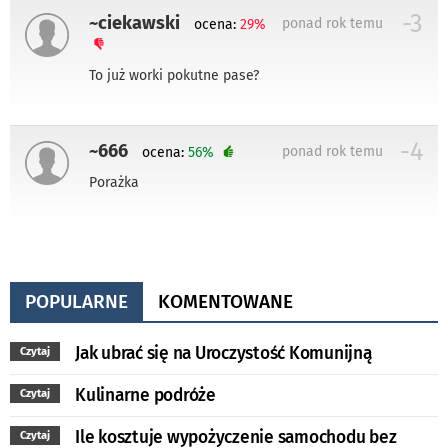
-3
~ciekawski
ponad rok temu
ocena:
29%
To już worki pokutne pase?
-4
~666
ponad rok temu
ocena:
56%
Porażka
POPULARNE
KOMENTOWANE
Jak ubrać się na Uroczystość Komunijną
Czytaj
Kulinarne podróże
Czytaj
Ile kosztuje wypożyczenie samochodu bez
Czytaj