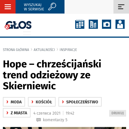
WYSZUKAJ
Rozwiń
Roz
W SERWISIE
nawigację
naw
STRONA GŁÓWNA
AKTUALNOŚCI
INSPIRACJE
Hope – chrześcijański
trend odzieżowy ze
Skierniewic
›
›
›
MODA
KOŚCIÓŁ
SPOŁECZEŃSTWO
›
|
Z MIASTA
4 czerwca 2021
19:42
WYDRUKUJ
DRUKUJ
PODSTRON
komentarzy 5
DO