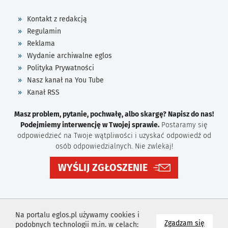
Kontakt z redakcją
Regulamin
Reklama
Wydanie archiwalne eglos
Polityka Prywatności
Nasz kanał na You Tube
Kanał RSS
Masz problem, pytanie, pochwałę, albo skargę? Napisz do nas!
Podejmiemy interwencję w Twojej sprawie.
Postaramy się
odpowiedzieć na Twoje wątpliwości i uzyskać odpowiedź od
osób odpowiedzialnych. Nie zwlekaj!
WYŚLIJ ZGŁOSZENIE
Na portalu eglos.pl używamy cookies i
na wyk
Zgadzam się
podobnych technologii m.in. w celach: