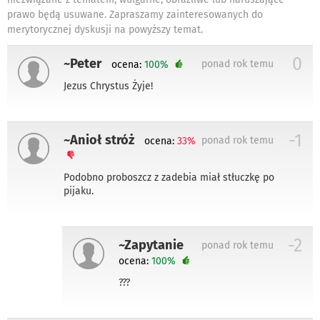
prawo będą usuwane. Zapraszamy zainteresowanych do
merytorycznej dyskusji na powyższy temat.
0
~Peter
ponad rok temu
ocena:
100%
Jezus Chrystus Żyje!
-1
~Anioł stróż
ponad rok temu
ocena:
33%
Podobno proboszcz z zadebia miał stłuczkę po
pijaku.
-2
~Zapytanie
ponad rok temu
ocena:
100%
???