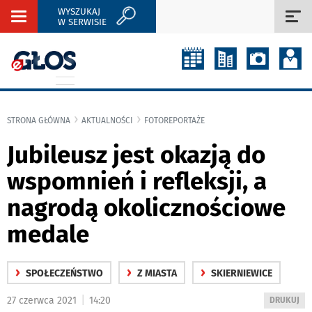
WYSZUKAJ
Rozwiń
Roz
W SERWISIE
nawigację
naw
STRONA GŁÓWNA
AKTUALNOŚCI
FOTOREPORTAŻE
Jubileusz jest okazją do
wspomnień i refleksji, a
nagrodą okolicznościowe
medale
›
›
›
SPOŁECZEŃSTWO
Z MIASTA
SKIERNIEWICE
|
27 czerwca 2021
14:20
WYDRUKUJ
DRUKUJ