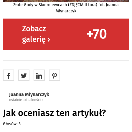
Złote Gody w Skierniewicach (ZDJĘCIA II tura) fot. Joanna
Młynarczyk
Zobacz
+70
galerię ›
Joanna Młynarczyk
ostatnie aktualności ‹
Jak oceniasz ten artykuł?
Głosów: 5