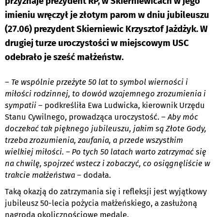
przyznaje prezydent RP, w Skierniewicach w jego
imieniu wręczył je złotym parom w dniu jubileuszu
(27.06) prezydent Skierniewic Krzysztof Jażdżyk. W
drugiej turze uroczystości w miejscowym USC
odebrało je sześć małżeństw.
–
Te wspólnie przeżyte 50 lat to symbol wierności i
miłości rodzinnej, to dowód wzajemnego zrozumienia i
sympatii
– podkreśliła Ewa Ludwicka, kierownik Urzędu
Stanu Cywilnego, prowadząca uroczystość. –
Aby móc
doczekać tak pięknego jubileuszu, jakim są Złote Gody,
trzeba zrozumienia, zaufania, a przede wszystkim
wielkiej miłości. – Po tych 50 latach warto zatrzymać się
na chwilę, spojrzeć wstecz i zobaczyć, co osiągnęliście w
trakcie małżeństwa
– dodała.
Taką okazją do zatrzymania się i refleksji jest wyjątkowy
jubileusz 50-lecia pożycia małżeńskiego, a zasłużoną
nagrodą okolicznościowe medale.