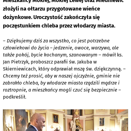
Mieszkańcy Mokrej, Mokrej Lewej oraz Miedniewic
złożyli na ołtarzu przygotowane wieńce
dożynkowe. Uroczystość zakończyła się
poczęstunkiem chleba przez włodarzy miasta.
–
Dziękujemy dziś za wszystko, co jest potrzebne
człowiekowi do życia – jedzenie, owoce, warzywa, ale
także pokój, bycie kochanym, szanowanym
– mówił ks.
Jan Pietrzyk, proboszcz parafii św. Jakuba w
Skierniewicach, który odprawiał mszę św. dziękczynną. –
Chcemy też prosić, aby w naszej ojczyźnie, gminie nie
zabrakło chleba, by włodarze miasta rządzili mądrze i
roztropnie, a mieszkańcy mogli czuć się bezpiecznie
–
podkreślił.