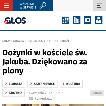
WYSZUKAJ
Rozwiń
Roz
W SERWISIE
nawigację
naw
STRONA GŁÓWNA
AKTUALNOŚCI
FOTOREPORTAŻE
Dożynki w kościele św.
Jakuba. Dziękowano za
plony
›
›
›
Z MIASTA
SKIERNIEWICE
KULTURA
›
|
KRÓTKO
11 września 2022
13:36
WYDRUKUJ
DRUKUJ
PODSTRON
komentarzy 1
DO