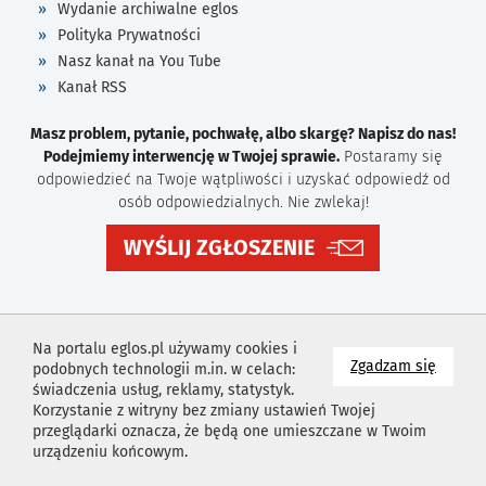
Wydanie archiwalne eglos
Polityka Prywatności
Nasz kanał na You Tube
Kanał RSS
Masz problem, pytanie, pochwałę, albo skargę? Napisz do nas!
Podejmiemy interwencję w Twojej sprawie.
Postaramy się
odpowiedzieć na Twoje wątpliwości i uzyskać odpowiedź od
osób odpowiedzialnych. Nie zwlekaj!
WYŚLIJ ZGŁOSZENIE
Na portalu eglos.pl używamy cookies i
na wyk
Zgadzam się
podobnych technologii m.in. w celach:
świadczenia usług, reklamy, statystyk.
Korzystanie z witryny bez zmiany ustawień Twojej
przeglądarki oznacza, że będą one umieszczane w Twoim
urządzeniu końcowym.
Projekt i wykonanie
Agencja Reklamowa
Idealmedia /
Web
Development