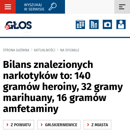
WYSZUKAJ
Rozwiń
Roz
W SERWISIE
nawigację
naw
STRONA GŁÓWNA
AKTUALNOŚCI
NA SYGNALE
Bilans znalezionych
narkotyków to: 140
gramów heroiny, 32 gramy
marihuany, 16 gramów
amfetaminy
›
›
›
Z POWIATU
GM.SKIERNIEWICE
Z MIASTA