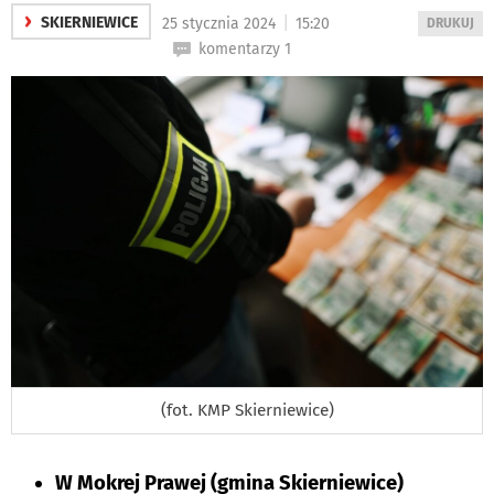
›
|
SKIERNIEWICE
25 stycznia 2024
15:20
WYDRUKUJ
DRUKUJ
PODSTRON
komentarzy 1
DO
(fot. KMP Skierniewice)
W Mokrej Prawej (gmina Skierniewice)