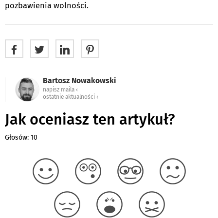
pozbawienia wolności.
Bartosz Nowakowski
napisz maila ‹
ostatnie aktualności ‹
Jak oceniasz ten artykuł?
Głosów: 10