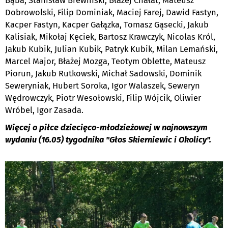
Bąba, Stanisław Brewiński, Błażej Chałat, Mateusz
Dobrowolski, Filip Dominiak, Maciej Farej, Dawid Fastyn,
Kacper Fastyn, Kacper Gałązka, Tomasz Gąsecki, Jakub
Kalisiak, Mikołaj Kęciek, Bartosz Krawczyk, Nicolas Król,
Jakub Kubik, Julian Kubik, Patryk Kubik, Milan Lemański,
Marcel Major, Błażej Mozga, Teotym Oblette, Mateusz
Piorun, Jakub Rutkowski, Michał Sadowski, Dominik
Seweryniak, Hubert Soroka, Igor Walaszek, Seweryn
Wędrowczyk, Piotr Wesołowski, Filip Wójcik, Oliwier
Wróbel, Igor Zasada.
Więcej o piłce dziecięco-młodzieżowej w najnowszym
wydaniu (16.05) tygodnika "Głos Skierniewic i Okolicy".