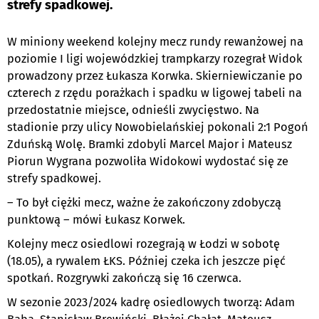
strefy spadkowej.
W miniony weekend kolejny mecz rundy rewanżowej na
poziomie I ligi wojewódzkiej trampkarzy rozegrał Widok
prowadzony przez Łukasza Korwka. Skierniewiczanie po
czterech z rzędu porażkach i spadku w ligowej tabeli na
przedostatnie miejsce, odnieśli zwycięstwo. Na
stadionie przy ulicy Nowobielańskiej pokonali 2:1 Pogoń
Zduńską Wolę. Bramki zdobyli Marcel Major i Mateusz
Piorun Wygrana pozwoliła Widokowi wydostać się ze
strefy spadkowej.
– To był ciężki mecz, ważne że zakończony zdobyczą
punktową – mówi Łukasz Korwek.
Kolejny mecz osiedlowi rozegrają w Łodzi w sobotę
(18.05), a rywalem ŁKS. Później czeka ich jeszcze pięć
spotkań. Rozgrywki zakończą się 16 czerwca.
W sezonie 2023/2024 kadrę osiedlowych tworzą: Adam