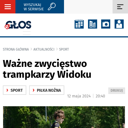
WYSZUKAJ
Rozwiń
Roz
W SERWISIE
nawigację
naw
STRONA GŁÓWNA
AKTUALNOŚCI
SPORT
Ważne zwycięstwo
trampkarzy Widoku
›
›
SPORT
PIŁKA NOŻNA
WYDRUKUJ
DRUKUJ
|
12 maja 2024
20:40
PODSTRON
DO