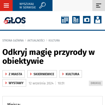
WYSZUKAJ
Rozwiń
Roz
W SERWISIE
nawigację
naw
STRONA GŁÓWNA
AKTUALNOŚCI
KULTURA
Odkryj magię przyrody w
obiektywie
›
›
›
Z MIASTA
SKIERNIEWICE
KULTURA
›
|
WYSTAWY
12 września 2024
10:51
WYDRUKUJ
DRUKUJ
PODSTRON
DO
Miejsce: