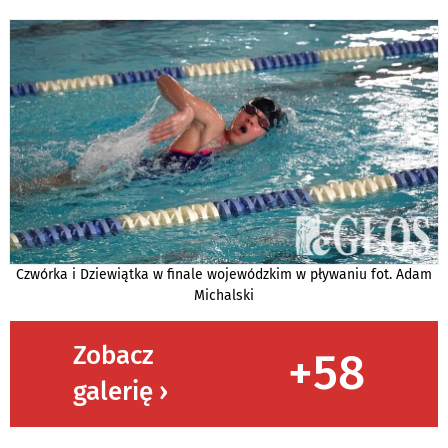
Czwórka i Dziewiątka w finale wojewódzkim w pływaniu fot. Adam
Michalski
Zobacz
+58
galerię ›