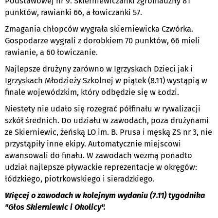
Podstawowej nr 9. Skierniewiczanki zgromadziły 81
punktów, rawianki 66, a łowiczanki 57.
Zmagania chłopców wygrała skierniewicka Czwórka.
Gospodarze wygrali z dorobkiem 70 punktów, 66 mieli
rawianie, a 60 łowiczanie.
Najlepsze drużyny zarówno w Igrzyskach Dzieci jak i
Igrzyskach Młodzieży Szkolnej w piątek (8.11) wystąpią w
finale wojewódzkim, który odbędzie się w Łodzi.
Niestety nie udało się rozegrać półfinału w rywalizacji
szkół średnich. Do udziału w zawodach, poza drużynami
ze Skierniewic, żeńską LO im. B. Prusa i męską ZS nr 3, nie
przystąpiły inne ekipy. Automatycznie miejscowi
awansowali do finału. W zawodach wezmą ponadto
udział najlepsze pływackie reprezentacje w okręgów:
łódzkiego, piotrkowskiego i sieradzkiego.
Więcej o zawodach w kolejnym wydaniu (7.11) tygodnika
"Głos Skierniewic i Okolicy".