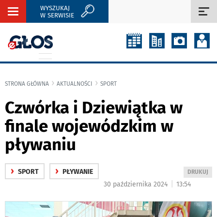
WYSZUKAJ
Rozwiń
Roz
W SERWISIE
nawigację
naw
STRONA GŁÓWNA
AKTUALNOŚCI
SPORT
Czwórka i Dziewiątka w
finale wojewódzkim w
pływaniu
›
›
SPORT
PŁYWANIE
WYDRUKUJ
DRUKUJ
PODSTRON
|
30 października 2024
13:54
DO