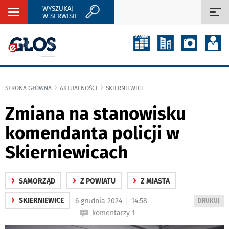
WYSZUKAJ
Rozwiń
Roz
W SERWISIE
nawigację
naw
STRONA GŁÓWNA
AKTUALNOŚCI
SKIERNIEWICE
Zmiana na stanowisku
komendanta policji w
Skierniewicach
›
›
›
SAMORZĄD
Z POWIATU
Z MIASTA
›
|
SKIERNIEWICE
6 grudnia 2024
14:58
WYDRUKUJ
DRUKUJ
PODSTRON
komentarzy 1
DO