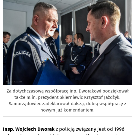
Za dotychczasową współpracę inp. Dworakowi podziękował
także m.in. prezydent Skierniewic Krzysztof Jażdżyk.
Samorządowiec zadeklarował dalszą, dobrą współpracę z
nowym już komendantem.
Insp. Wojciech Dworak
z policją związany jest od 1996