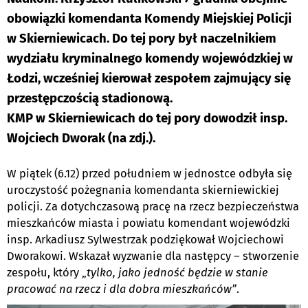
obowiązki komendanta Komendy Miejskiej Policji
w Skierniewicach. Do tej pory był naczelnikiem
wydziału kryminalnego komendy wojewódzkiej w
Łodzi, wcześniej kierował zespołem zajmujący się
przestępczością stadionową.
KMP w Skierniewicach do tej pory dowodził insp.
Wojciech Dworak (na zdj.).
W piątek (6.12) przed południem w jednostce odbyła się
uroczystość pożegnania komendanta skierniewickiej
policji. Za dotychczasową pracę na rzecz bezpieczeństwa
mieszkańców miasta i powiatu komendant wojewódzki
insp. Arkadiusz Sylwestrzak podziękował Wojciechowi
Dworakowi. Wskazał wyzwanie dla następcy – stworzenie
zespołu, który „
tylko, jako jedność będzie w stanie
pracować na rzecz i dla dobra mieszkańców”
.