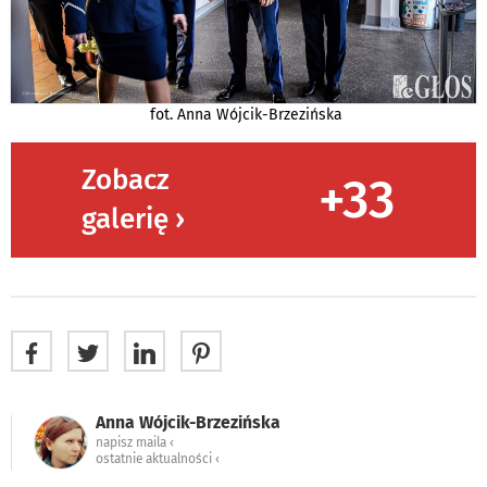
fot. Anna Wójcik-Brzezińska
Zobacz
+33
galerię ›
Anna Wójcik-Brzezińska
napisz maila ‹
ostatnie aktualności ‹