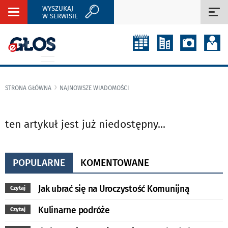
WYSZUKAJ
Rozwiń
Roz
W SERWISIE
nawigację
naw
STRONA GŁÓWNA
NAJNOWSZE WIADOMOŚCI
ten artykuł jest już niedostępny...
POPULARNE
KOMENTOWANE
Jak ubrać się na Uroczystość Komunijną
Czytaj
Kulinarne podróże
Czytaj