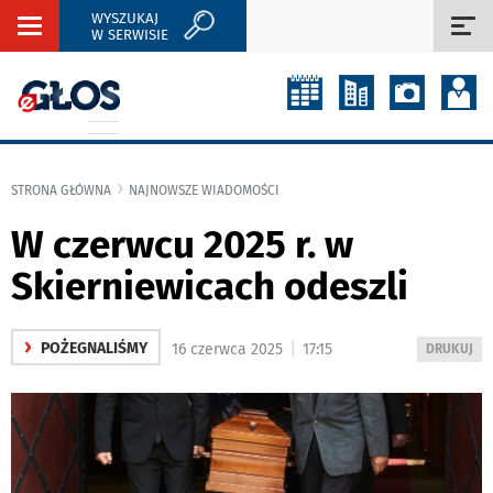
WYSZUKAJ
Rozwiń
Roz
W SERWISIE
nawigację
naw
STRONA GŁÓWNA
NAJNOWSZE WIADOMOŚCI
W czerwcu 2025 r. w
Skierniewicach odeszli
›
|
POŻEGNALIŚMY
16 czerwca 2025
17:15
WYDRUKUJ
DRUKUJ
PODSTRON
DO