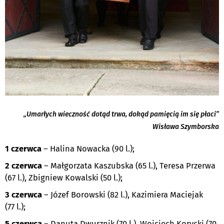
„Umarłych wieczność dotąd trwa, dokąd pamięcią im się płaci”
Wisława Szymborska
1 czerwca
– Halina Nowacka (90 l.);
2 czerwca
– Małgorzata Kaszubska (65 l.), Teresa Przerwa
(67 l.), Zbigniew Kowalski (50 l.);
3 czerwca
– Józef Borowski (82 l.), Kazimiera Maciejak
(77 l.);
5 czerwca
– Danuta Dwurznik (70 l.), Wojciech Korycki (70