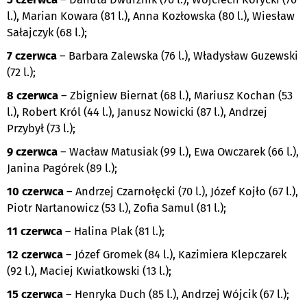
l.), Marian Kowara (81 l.), Anna Kozłowska (80 l.), Wiesław
Sałajczyk (68 l.);
7 czerwca
– Barbara Zalewska (76 l.), Władysław Guzewski
(72 l.);
8 czerwca
– Zbigniew Biernat (68 l.), Mariusz Kochan (53
l.), Robert Król (44 l.), Janusz Nowicki (87 l.), Andrzej
Przybył (73 l.);
9 czerwca
– Wacław Matusiak (99 l.), Ewa Owczarek (66 l.),
Janina Pagórek (89 l.);
10 czerwca
– Andrzej Czarnołęcki (70 l.), Józef Kojło (67 l.),
Piotr Nartanowicz (53 l.), Zofia Samul (81 l.);
11 czerwca
– Halina Plak (81 l.);
12 czerwca
– Józef Gromek (84 l.), Kazimiera Klepczarek
(92 l.), Maciej Kwiatkowski (13 l.);
15 czerwca
– Henryka Duch (85 l.), Andrzej Wójcik (67 l.);