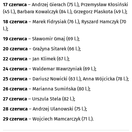
17 czerwca
– Andrzej Gierach (75 l.), Przemysław Kłosiński
(45 l.), Barbara Kowalczyk (84 l.), Grzegorz Plaskota (49 l.);
18 czerwca
– Marek Fidrysiak (76 l.), Ryszard Hamczyk (70
l.);
19 czerwca
– Sławomir Gmaj (69 l.);
20 czerwca
– Grażyna Sitarek (66 l.);
22 czerwca
– Jan Klimek (67 l.);
24 czerwca
– Waldemar Wawrzyniak (69 l.);
25 czerwca
– Dariusz Nowicki (63 l.), Anna Wójcicka (78 l.);
26 czerwca
– Marianna Sumińska (80 l.);
27 czerwca
– Urszula Stela (82 l.);
28 czerwca
– Andrzej Ulanowski (75 l.);
29 czerwca
– Wojciech Mamcarczyk (71 l.).