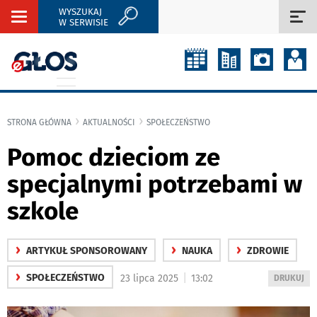
WYSZUKAJ
Rozwiń
Roz
W SERWISIE
nawigację
naw
STRONA GŁÓWNA
AKTUALNOŚCI
SPOŁECZEŃSTWO
Pomoc dzieciom ze
specjalnymi potrzebami w
szkole
›
›
›
ARTYKUŁ SPONSOROWANY
NAUKA
ZDROWIE
›
|
SPOŁECZEŃSTWO
23 lipca 2025
13:02
WYDRUKUJ
DRUKUJ
PODSTRON
DO