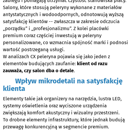
zabiegu i pomagają utrzymać czystość stanowiska pracy.
Salony, które stosują peleryny wykonane z materiałów
antystatycznych i wodoodpornych, odnotowują wyższą
satysfakcję klientów -- zwłaszcza w zakresie odczucia
„porządku” i „profesjonalizmu”. Z kolei placówki
premium coraz częściej inwestują w peleryny
personalizowane, co wzmacnia spójność marki i podnosi
wartość postrzeganą usługi.
W analizach CX peleryna pojawia się jako jeden z
elementów budujących zaufanie:
klient od razu
zauważa, czy salon dba o detale
.
Wpływ mikrodetali na satysfakcję
klienta
Elementy takie jak organizery na narzędzia, lustra LED,
systemy oświetlenia oraz wyciszone urządzenia
zwiększają komfort akustyczny i wizualny przestrzeni.
To drobne elementy infrastruktury, które jednak budują
przewagę konkurencyjną w segmencie premium.