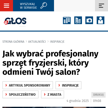
WYSZUKAJ
Rozwiń
Roz
W SERWISIE
nawigację
naw
STRONA GŁÓWNA
AKTUALNOŚCI
INSPIRACJE
Jak wybrać profesjonalny
sprzęt fryzjerski, który
odmieni Twój salon?
›
›
ARTYKUŁ SPONSOROWANY
INSPIRACJE
›
›
SPOŁECZEŃSTWO
Z MIASTA
WYDRUKUJ
DRUKUJ
PODSTRON
|
4 grudnia 2025
09:08
DO