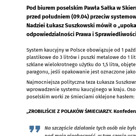
Pod biurem poselskim Pawła Sałka w Skiern
przed południem (09.04) przeciw systemow
Nadziei Łukasz Suszkowski mówił o „upokar
odpowiedzialności Prawa i Sprawiedliwośc
System kaucyjny w Polsce obowiązuje od 1 paźd
plastikowe do 3 litrów i puszki metalowe do 1 lit
szklane wielokrotnego użytku do 1,5 litra, objęt
paragonu, jeśli opakowanie jest oznaczone jak
Najmocniejsza polityczna teza Łukasza Suszkow
wprowadzenie systemu kaucyjnego w kraju. Osob
poselskim worki ze śmieciami oklejone hasłem:
„ZROBILIŚCIE Z POLAKÓW ŚMIECIARZY. Konfeder
Na szczęście działanie tych osób nie był
pod moją nieobecność, w tym czasie ucz