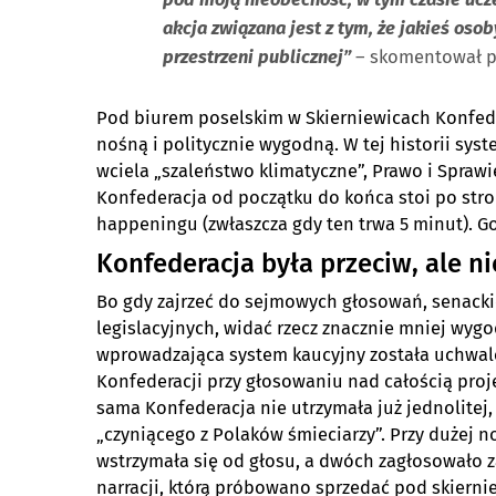
akcja związana jest z tym, że jakieś oso
przestrzeni publicznej”
– skomentował po
Pod biurem poselskim w Skierniewicach Konfede
nośną i politycznie wygodną. W tej historii sys
wciela „szaleństwo klimatyczne”, Prawo i Spraw
Konfederacja od początku do końca stoi po stro
happeningu (zwłaszcza gdy ten trwa 5 minut). Go
Konfederacja była przeciw, ale n
Bo gdy zajrzeć do sejmowych głosowań, senackie
legislacyjnych, widać rzecz znacznie mniej wyg
wprowadzająca system kaucyjny została uchwalon
Konfederacji przy głosowaniu nad całością projek
sama Konfederacja nie utrzymała już jednolitej
„czyniącego z Polaków śmieciarzy”. Przy dużej n
wstrzymała się od głosu, a dwóch zagłosowało z
narracji, którą próbowano sprzedać pod skierni