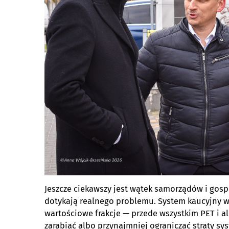
Jeszcze ciekawszy jest wątek samorządów i gos
dotykają realnego problemu. System kaucyjny w
wartościowe frakcje — przede wszystkim PET i a
zarabiać albo przynajmniej ograniczać straty sy