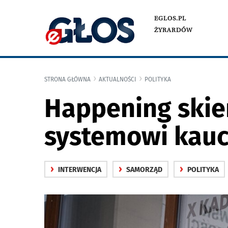
EGLOS.PL
ŻYRARDÓW
STRONA GŁÓWNA
AKTUALNOŚCI
POLITYKA
Happening skier
systemowi kau
›
›
›
INTERWENCJA
SAMORZĄD
POLITYKA