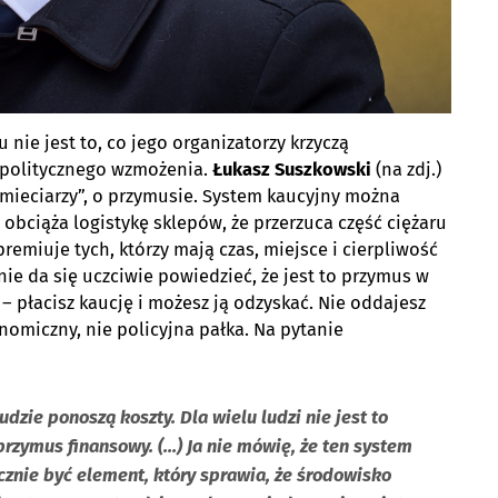
ie jest to, co jego organizatorzy krzyczą
ą politycznego wzmożenia.
Łukasz Suszkowski
(na zdj.)
śmieciarzy”, o przymusie. System kaucyjny można
obciąża logistykę sklepów, że przerzuca część ciężaru
emiuje tych, którzy mają czas, miejsce i cierpliwość
e da się uczciwie powiedzieć, że jest to przymus w
– płacisz kaucję i możesz ją odzyskać. Nie oddajesz
nomiczny, nie policyjna pałka. Na pytanie
dzie ponoszą koszty. Dla wielu ludzi nie jest to
przymus finansowy. (…) Ja nie mówię, że ten system
ycznie być element, który sprawia, że środowisko