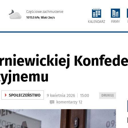
Częściowe zachmurzenie
1015.5 hPa
,
Wiatr 2m/s
FIRMY
KALENDARZ
niewickiej Konfede
cyjnemu
›
|
SPOŁECZEŃSTWO
9 kwietnia 2026
15:00
WYDRUKUJ
DRUKUJ
PODSTRONĘ
komentarzy 12
DO