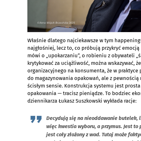
Właśnie dlatego najciekawsze w tym happeningu n
najgłośniej, lecz to, co próbują przykryć emocj
mówi o „upokarzaniu”, o robieniu z obywateli „
krytykować za uciążliwość, można wskazywać, że 
organizacyjnego na konsumenta, że w praktyce pr
do magazynowania opakowań, ale z pewnością ni
ścisłym sensie. Konstrukcja systemu jest prosta 
opakowania — tracisz pieniądze. To bodziec eko
dziennikarza Łukasz Suszkowski wykłada racje:
Decydują się na nieoddawanie butelek, lu
więc kwestia wyboru, a przymus. Jest to 
jest cały złożony z wad. Tutaj może fakt