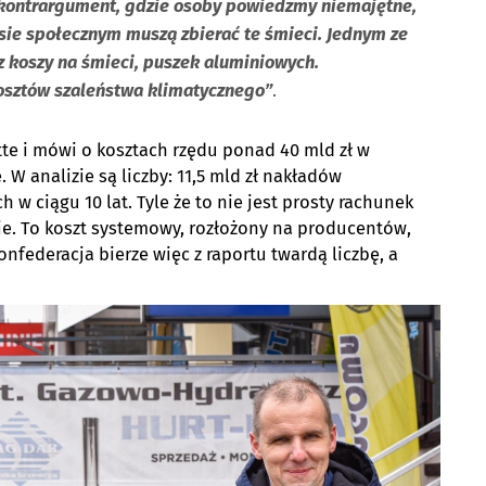
 kontrargument, gdzie osoby powiedzmy niemajętne,
sie społecznym muszą zbierać te śmieci. Jednym ze
 z koszy na śmieci, puszek aluminiowych.
kosztów szaleństwa klimatycznego”
.
tte i mówi o kosztach rzędu ponad 40 mld zł w
. W analizie są liczby: 11,5 mld zł nakładów
 w ciągu 10 lat. Tyle że to nie jest prosty rachunek
ie. To koszt systemowy, rozłożony na producentów,
nfederacja bierze więc z raportu twardą liczbę, a