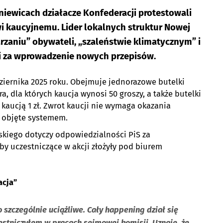
iewicach działacze Konfederacji protestowali
i kaucyjnemu. Lider lokalnych struktur Nowej
zaniu” obywateli, „szaleństwie klimatycznym” i
i za wprowadzenie nowych przepisów.
ziernika 2025 roku. Obejmuje jednorazowe butelki
ra, dla których kaucja wynosi 50 groszy, a także butelki
e kaucją 1 zł. Zwrot kaucji nie wymaga okazania
o objęte systemem.
skiego dotyczy odpowiedzialności PiS za
y uczestniczące w akcji złożyły pod biurem
acja”
o szczególnie uciążliwe. Cały happening dział się
estniczyłem w pracach sejmowej komisji. Uznaję, że