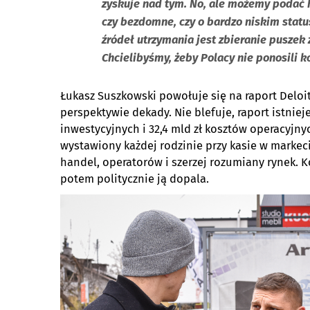
zyskuje nad tym. No, ale możemy podać
czy bezdomne, czy o bardzo niskim statu
źródeł utrzymania jest zbieranie puszek
Chcielibyśmy, żeby Polacy nie ponosili 
Łukasz Suszkowski powołuje się na raport Deloi
perspektywie dekady. Nie blefuje, raport istnieje
inwestycyjnych i 32,4 mld zł kosztów operacyjnych
wystawiony każdej rodzinie przy kasie w markec
handel, operatorów i szerzej rozumiany rynek. Ko
potem politycznie ją dopala.