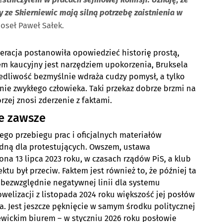
by ze Skierniewic mają silną potrzebę zaistnienia w
seł Paweł Sałek.
racja postanowiła opowiedzieć historię prostą,
tem kaucyjny jest narzędziem upokorzenia, Bruksela
iedliwość bezmyślnie wdraża cudzy pomysł, a tylko
nie zwykłego człowieka. Taki przekaz dobrze brzmi na
rzej znosi zderzenie z faktami.
ie zawsze
go przebiegu prac i oficjalnych materiałów
odną dla protestujących. Owszem, ustawa
a 13 lipca 2023 roku, w czasach rządów PiS, a klub
tu był przeciw. Faktem jest również to, że później ta
, bezwzględnie negatywnej linii dla systemu
owelizacji z listopada 2024 roku większość jej posłów
a. Jest jeszcze pęknięcie w samym środku politycznej
ewickim biurem – w styczniu 2026 roku posłowie