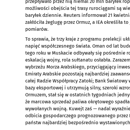
przepływało przez nią niemal 20 mln baryłek ro
możliwości obejścia tej trasy rurociągami są wie
baryłek dziennie. Reuters informował 21 kwietni
zakłóciła żeglugę przez Ormuz, a IEA określiła t
pomiarów.
To sprawia, że trzy kraje z programu prelekcji u
napięć współczesnego świata. Oman od lat bud
tego roku w Muskacie odbywały się pośrednie r
eskalacją wojny, rola sułtanatu osłabła. Zaraze
wybrzeżu Morza Arabskiego, przyciągający inwes
Emiraty Arabskie pozostają najbardziej zaawan
całej Radzie Współpracy Zatoki; Bank Światowy 
bazy eksportowej i utrzymują silny, szeroki wzro
Ormuzem, stał się w ostatnich tygodniach jedn
że marcowa sprzedaż paliwa okrętowego spadła
wywołanych wojną. Kuwejt zaś — nadal wyraźni
odbicia gospodarczego prognozowanego przez B
państw najbardziej bezpośrednio wystawionych 