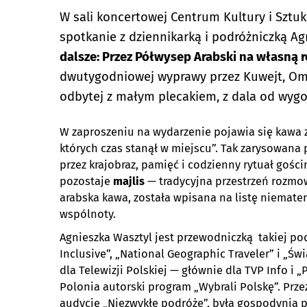
W sali koncertowej Centrum Kultury i Sztuk
spotkanie z dziennikarką i podróżniczką A
dalsze: Przez Półwysep Arabski na własną 
dwutygodniowej wyprawy przez Kuwejt, Om
odbytej z małym plecakiem, z dala od wygo
W zaproszeniu na wydarzenie pojawia się kawa z
których czas stanął w miejscu”. Tak zarysowana 
przez krajobraz, pamięć i codzienny rytuał goś
pozostaje
majlis
— tradycyjna przestrzeń rozmow
arabska kawa, została wpisana na listę niemate
wspólnoty.
Agnieszka Wasztyl jest przewodniczką takiej pod
Inclusive”, „National Geographic Traveler” i „Św
dla Telewizji Polskiej — głównie dla TVP Info i
Polonia autorski program „Wybrali Polskę”. Prze
audycję „Niezwykłe podróże”, była gospodynią