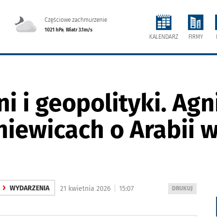
Częściowe zachmurzenie
1021 hPa
,
Wiatr 3.1m/s
FIRMY
KALENDARZ
ni i geopolityki. Ag
iewicach o Arabii w
›
|
WYDARZENIA
21 kwietnia 2026
15:07
WYDRUKUJ
DRUKUJ
PODSTRONĘ
DO