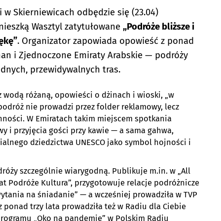
i w Skierniewicach odbędzie się (23.04)
gnieszką Wasztyl zatytułowane
„Podróże bliższe i
rękę”
. Organizator zapowiada opowieść z ponad
an i Zjednoczone Emiraty Arabskie — podróży
dnych, przewidywalnych tras.
 wodą różaną, opowieści o dżinach i wioski, „w
podróż nie prowadzi przez folder reklamowy, lecz
cinności. W Emiratach takim miejscem spotkania
y i przyjęcia gości przy kawie — a sama gahwa,
rialnego dziedzictwa UNESCO jako symbol hojności i
róży szczególnie wiarygodną. Publikuje m.in. w „All
iat Podróże Kultura”, przygotowuje relacje podróżnicze
 „Pytania na śniadanie” — a wcześniej prowadziła w TVP
z ponad trzy lata prowadziła też w Radiu dla Ciebie
 programu „Oko na pandemię” w Polskim Radiu