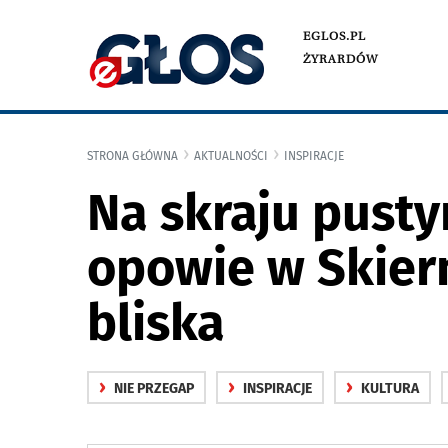
EGLOS.PL
ŻYRARDÓW
STRONA GŁÓWNA
AKTUALNOŚCI
INSPIRACJE
Na skraju pusty
opowie w Skiern
bliska
›
›
›
NIE PRZEGAP
INSPIRACJE
KULTURA