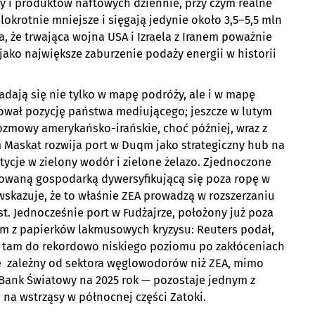
py i produktów naftowych dziennie, przy czym realne
lokrotnie mniejsze i sięgają jedynie około 3,5–5,5 mln
a, że trwająca wojna USA i Izraela z Iranem poważnie
o jako największe zaburzenie podaży energii w historii
kładają się nie tylko w mapę podróży, ale i w mapę
ował pozycję państwa mediującego; jeszcze w lutym
ozmowy amerykańsko-irańskie, choć później, wraz z
m Maskat rozwija port w Duqm jako strategiczny hub na
tycje w zielony wodór i zielone żelazo. Zjednoczone
sowaną gospodarką dywersyfikującą się poza ropę w
wskazuje, że to właśnie ZEA prowadzą w rozszerzaniu
st. Jednocześnie port w Fudżajrze, położony już poza
ym z papierków lakmusowych kryzysu: Reuters podał,
 tam do rekordowo niskiego poziomu po zakłóceniach
e zależny od sektora węglowodorów niż ZEA, mimo
ank Światowy na 2025 rok — pozostaje jednym z
na wstrząsy w północnej części Zatoki.