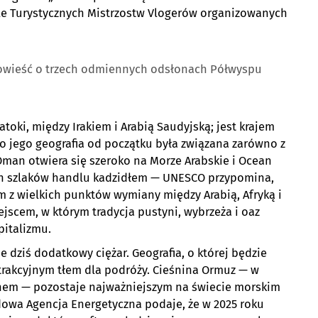
tule Turystycznych Mistrzostw Vlogerów organizowanych
powieść o trzech odmiennych odsłonach Półwyspu
oki, między Irakiem i Arabią Saudyjską; jest krajem
z co jego geografia od początku była związana zarówno z
man otwiera się szeroko na Morze Arabskie i Ocean
ych szlaków handlu kadzidłem — UNESCO przypomina,
ym z wielkich punktów wymiany między Arabią, Afryką i
ejscem, w którym tradycja pustyni, wybrzeża i oaz
pitalizmu.
 dziś dodatkowy ciężar. Geografia, o której będzie
strakcyjnym tłem dla podróży. Cieśnina Ormuz — w
nem — pozostaje najważniejszym na świecie morskim
owa Agencja Energetyczna podaje, że w 2025 roku