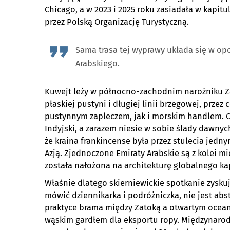
Chicago, a w 2023 i 2025 roku zasiadała w kapi
przez Polską Organizację Turystyczną.
Sama trasa tej wyprawy układa się w o
Arabskiego.
Kuwejt leży w północno-zachodnim narożniku Zat
płaskiej pustyni i długiej linii brzegowej, prze
pustynnym zapleczem, jak i morskim handlem. O
Indyjski, a zarazem niesie w sobie ślady dawn
że kraina frankincense była przez stulecia jedn
Azją. Zjednoczone Emiraty Arabskie są z kolei mi
została nałożona na architekturę globalnego ka
Właśnie dlatego skierniewickie spotkanie zyskuje
mówić dziennikarka i podróżniczka, nie jest ab
praktyce brama między Zatoką a otwartym ocea
wąskim gardłem dla eksportu ropy. Międzynarod