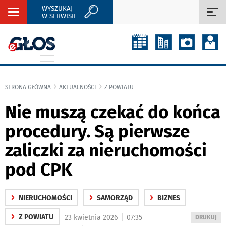
WYSZUKAJ
Rozwiń
Roz
W SERWISIE
nawigację
naw
STRONA GŁÓWNA
AKTUALNOŚCI
Z POWIATU
Nie muszą czekać do końca
procedury. Są pierwsze
zaliczki za nieruchomości
pod CPK
›
›
›
NIERUCHOMOŚCI
SAMORZĄD
BIZNES
›
|
Z POWIATU
23 kwietnia 2026
07:35
WYDRUKUJ
DRUKUJ