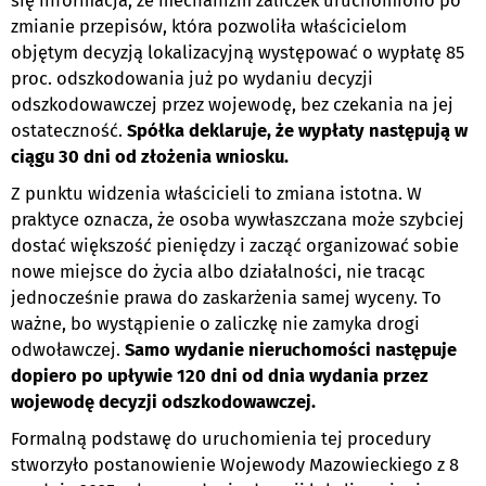
się informacja, że mechanizm zaliczek uruchomiono po
zmianie przepisów, która pozwoliła właścicielom
objętym decyzją lokalizacyjną występować o wypłatę 85
proc. odszkodowania już po wydaniu decyzji
odszkodowawczej przez wojewodę, bez czekania na jej
ostateczność.
Spółka deklaruje, że wypłaty następują w
ciągu 30 dni od złożenia wniosku.
Z punktu widzenia właścicieli to zmiana istotna. W
praktyce oznacza, że osoba wywłaszczana może szybciej
dostać większość pieniędzy i zacząć organizować sobie
nowe miejsce do życia albo działalności, nie tracąc
jednocześnie prawa do zaskarżenia samej wyceny. To
ważne, bo wystąpienie o zaliczkę nie zamyka drogi
odwoławczej.
Samo wydanie nieruchomości następuje
dopiero po upływie 120 dni od dnia wydania przez
wojewodę decyzji odszkodowawczej.
Formalną podstawę do uruchomienia tej procedury
stworzyło postanowienie Wojewody Mazowieckiego z 8