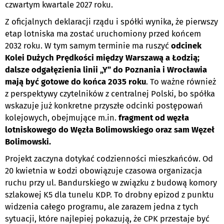
czwartym kwartale 2027 roku.
Z oficjalnych deklaracji rządu i spółki wynika, że pierwszy
etap lotniska ma zostać uruchomiony przed końcem
2032 roku. W tym samym terminie ma ruszyć
odcinek
Kolei Dużych Prędkości między Warszawą a Łodzią;
dalsze odgałęzienia linii „Y” do Poznania i Wrocławia
mają być gotowe do końca 2035 roku
. To ważne również
z perspektywy czytelników z centralnej Polski, bo spółka
wskazuje już konkretne przyszłe odcinki postępowań
kolejowych, obejmujące m.in.
fragment od węzła
lotniskowego do Węzła Bolimowskiego oraz sam Węzeł
Bolimowski.
Projekt zaczyna dotykać codzienności mieszkańców. Od
20 kwietnia w Łodzi obowiązuje czasowa organizacja
ruchu przy ul. Bandurskiego w związku z budową komory
szlakowej K5 dla tunelu KDP. To drobny epizod z punktu
widzenia całego programu, ale zarazem jedna z tych
sytuacji, które najlepiej pokazują, że CPK przestaje być