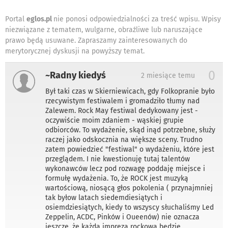
Portal
eglos.pl
nie ponosi odpowiedzialności za treść wpisu. Wpisy
niezwiązane z tematem, wulgarne, obraźliwe lub naruszające
prawo będą usuwane. Zapraszamy zainteresowanych do
merytorycznej dyskusji na powyższy temat.
0
~Radny kiedyś
2 miesiące temu
Był taki czas w Skierniewicach, gdy Folkopranie było
rzecywistym festiwalem i gromadziło tłumy nad
Zalewem. Rock May festiwal dedykowany jest -
oczywiście moim zdaniem - wąskiej grupie
odbiorców. To wydażenie, skąd inąd potrzebne, służy
raczej jako odskocznia na większe sceny. Trudno
zatem powiedzieć "festiwal" o wydażeniu, które jest
przeglądem. I nie kwestionuję tutaj talentów
wykonawców lecz pod rozwagę poddaję miejsce i
formułę wydażenia. To, że ROCK jest muzyką
wartościową, niosącą głos pokolenia ( przynajmniej
tak byłow latach siedemdiesiątych i
osiemdziesiątych, kiedy to wszyscy słuchaliśmy Led
Zeppelin, ACDC, Pinków i Oueenów) nie oznacza
jeszcze, że każda impreza rockowa będzie