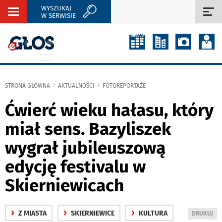
WYSZUKAJ
Rozwiń
Roz
W SERWISIE
nawigację
naw
STRONA GŁÓWNA
AKTUALNOŚCI
FOTOREPORTAŻE
Ćwierć wieku hałasu, który
miał sens. Bazyliszek
wygrał jubileuszową
edycję festivalu w
Skierniewicach
›
›
›
Z MIASTA
SKIERNIEWICE
KULTURA
WYDRUKUJ
DRUKUJ