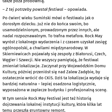
także poza próbownią.
–
Z tej potrzeby powstał festiwal
– opowiada.
Po ćwierć wieku Sumiński mówi o festiwalu jak o
dorosłym dziecku. Już nie do końca swoim, bo
usamodzielnionym, prowadzonym przez innych, ale
nadal rozpoznawalnym. To trafna metafora. Rock May
wyrósł z lokalnego wydarzenia i z czasem uzyskał zasięg
ogólnopolski, a chwilami międzynarodowy. W
Skierniewicach pojawiały się zespoły z Białorusi, Czech,
Węgier i Szwecji. Nie wszyscy pamiętają, że festiwal
zmieniał lokalizacje. Zaczynał przy Wojewódzkim Domu
Kultury, później przeniósł się nad Zalew Zadębie, by
ostatecznie wrócić do CKiS. Dziś ta lokalizacja wydaje się
bardziej naturalna – lepiej osadzona logistycznie,
wyposażona w zaplecze budynku i profesjonalną scenę.
W tym sensie Rock May Festival jest też historią
dojrzewania lokalnej instytucji kultury, która kilka lat
temu przeszła gruntowny remont.