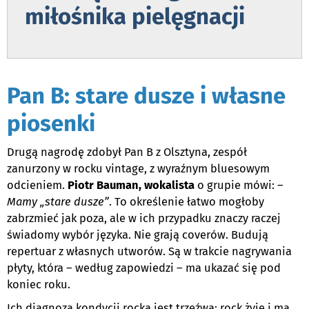
miłośnika pielęgnacji
.
Pan B: stare dusze i własne
piosenki
Drugą nagrodę zdobył Pan B z Olsztyna, zespół
zanurzony w rocku vintage, z wyraźnym bluesowym
odcieniem.
Piotr Bauman, wokalista
o grupie mówi: –
Mamy „stare dusze”
. To określenie łatwo mogłoby
zabrzmieć jak poza, ale w ich przypadku znaczy raczej
świadomy wybór języka. Nie grają coverów. Budują
repertuar z własnych utworów. Są w trakcie nagrywania
płyty, która – według zapowiedzi – ma ukazać się pod
koniec roku.
Ich diagnoza kondycji rocka jest trzeźwa: rock żyje i ma