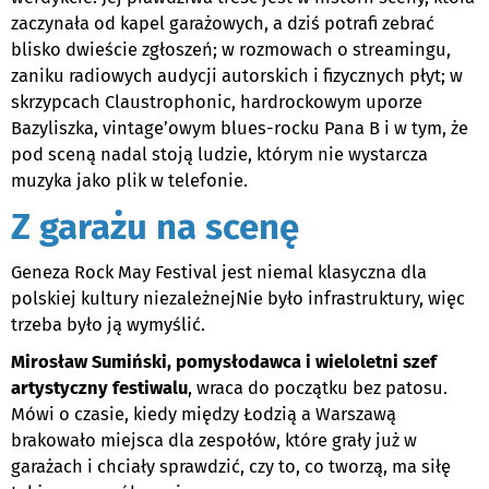
zaczynała od kapel garażowych, a dziś potrafi zebrać
blisko dwieście zgłoszeń; w rozmowach o streamingu,
zaniku radiowych audycji autorskich i fizycznych płyt; w
skrzypcach Claustrophonic, hardrockowym uporze
Bazyliszka, vintage’owym blues-rocku Pana B i w tym, że
pod sceną nadal stoją ludzie, którym nie wystarcza
muzyka jako plik w telefonie.
Z garażu na scenę
Geneza Rock May Festival jest niemal klasyczna dla
polskiej kultury niezależnejNie było infrastruktury, więc
trzeba było ją wymyślić.
Mirosław Sumiński, pomysłodawca i wieloletni szef
artystyczny festiwalu
, wraca do początku bez patosu.
Mówi o czasie, kiedy między Łodzią a Warszawą
brakowało miejsca dla zespołów, które grały już w
garażach i chciały sprawdzić, czy to, co tworzą, ma siłę