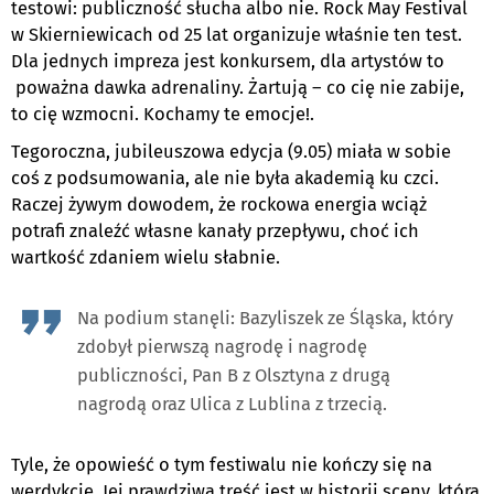
testowi: publiczność słucha albo nie. Rock May Festival
w Skierniewicach od 25 lat organizuje właśnie ten test.
Dla jednych impreza jest konkursem, dla artystów to
poważna dawka adrenaliny. Żartują – co cię nie zabije,
to cię wzmocni. Kochamy te emocje!.
Tegoroczna, jubileuszowa edycja (9.05) miała w sobie
coś z podsumowania, ale nie była akademią ku czci.
Raczej żywym dowodem, że rockowa energia wciąż
potrafi znaleźć własne kanały przepływu, choć ich
wartkość zdaniem wielu słabnie.
Na podium stanęli: Bazyliszek ze Śląska, który
zdobył pierwszą nagrodę i nagrodę
publiczności, Pan B z Olsztyna z drugą
nagrodą oraz Ulica z Lublina z trzecią.
Tyle, że opowieść o tym festiwalu nie kończy się na
werdykcie. Jej prawdziwa treść jest w historii sceny, która