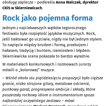
obsługę zaplecza
– podkreśla
Anna Walczak, dyrektor
CKiS w Skierniewicach
.
Rock jako pojemna forma
Jednym z najciekawszych wątków tegorocznego
festiwalu była rozpiętość języków muzycznych. Rock,
jeśli traktować go uczciwie, nigdy nie był jednym stylem.
To napięcie między brudem i formą, przebojem i
hałasem, tradycją i buntem, rzemiosłem i błędem.
Skierniewicka scena pokazała to bardzo wyraźnie.
W materiałach konkursowych i rozmowach jurorzy
mówili o „kolorowej” muzyce.
–
Wśród około stu pięćdziesięciu propozycji było cięższe
granie, nisko strojone gitary, metalowe odcienie,
punkowy garaż, progresywne ambicje i składy, które
poszerzały rockowy idiom o instrumentarium spoza
najbardziej oczywistego zestawu
– mówi