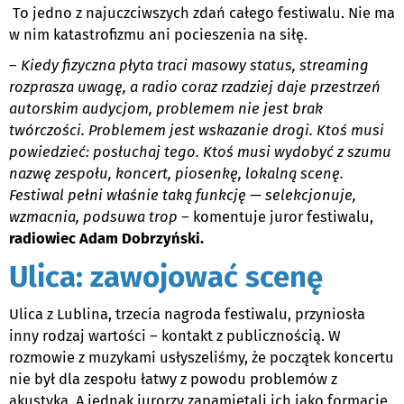
To jedno z najuczciwszych zdań całego festiwalu. Nie ma
w nim katastrofizmu ani pocieszenia na siłę.
–
Kiedy fizyczna płyta traci masowy status, streaming
rozprasza uwagę, a radio coraz rzadziej daje przestrzeń
autorskim audycjom, problemem nie jest brak
twórczości. Problemem jest wskazanie drogi. Ktoś musi
powiedzieć: posłuchaj tego. Ktoś musi wydobyć z szumu
nazwę zespołu, koncert, piosenkę, lokalną scenę.
Festiwal pełni właśnie taką funkcję — selekcjonuje,
wzmacnia, podsuwa trop
– komentuje juror festiwalu,
radiowiec Adam Dobrzyński.
Ulica: zawojować scenę
Ulica z Lublina, trzecia nagroda festiwalu, przyniosła
inny rodzaj wartości – kontakt z publicznością. W
rozmowie z muzykami usłyszeliśmy, że początek koncertu
nie był dla zespołu łatwy z powodu problemów z
akustyką. A jednak jurorzy zapamiętali ich jako formację,