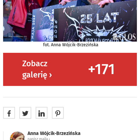
fot. Anna Wójcik-Brzezińska
Zobacz
+171
galerię ›
Anna Wójcik-Brzezińska
napisz maila ‹