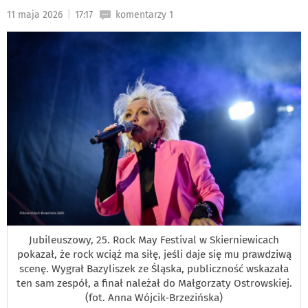
PODSTRON
|
11 maja 2026
17:17
komentarzy 1
DO
Jubileuszowy, 25. Rock May Festival w Skierniewicach
pokazał, że rock wciąż ma siłę, jeśli daje się mu prawdziwą
scenę. Wygrał Bazyliszek ze Śląska, publiczność wskazała
ten sam zespół, a finał należał do Małgorzaty Ostrowskiej.
(fot. Anna Wójcik-Brzezińska)