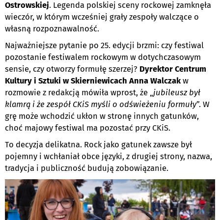
Ostrowskiej
. Legenda polskiej sceny rockowej zamknęła
wieczór, w którym wcześniej grały zespoły walczące o
własną rozpoznawalność.
Najważniejsze pytanie po 25. edycji brzmi: czy festiwal
pozostanie festiwalem rockowym w dotychczasowym
sensie, czy otworzy formułę szerzej?
Dyrektor Centrum
Kultury i Sztuki w Skierniewicach Anna Walczak
w
rozmowie z redakcją mówiła wprost, że „
jubileusz był
klamrą i że zespół CKiS myśli o odświeżeniu formuły
”. W
grę może wchodzić ukłon w stronę innych gatunków,
choć majowy festiwal ma pozostać przy CKiS.
To decyzja delikatna. Rock jako gatunek zawsze był
pojemny i wchłaniał obce języki, z drugiej strony, nazwa,
tradycja i publiczność budują zobowiązanie.