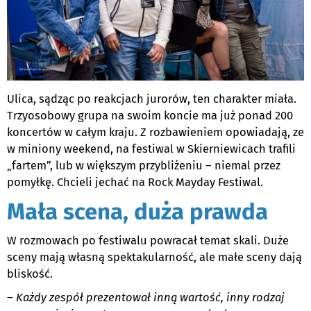
Ulica, sądząc po reakcjach jurorów, ten charakter miała.
Trzyosobowy grupa na swoim koncie ma już ponad 200
koncertów w całym kraju. Z rozbawieniem opowiadają, ze
w miniony weekend, na festiwal w Skierniewicach trafili
„fartem”, lub w większym przybliżeniu – niemal przez
pomyłkę. Chcieli jechać na Rock Mayday Festiwal.
Mała scena, duża prawda
W rozmowach po festiwalu powracał temat skali. Duże
sceny mają własną spektakularność, ale małe sceny dają
bliskość.
–
Każdy zespół prezentował inną wartość, inny rodzaj