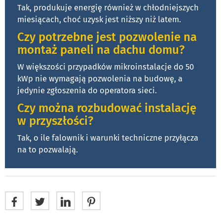
Tak, produkuje energię również w chłodniejszych
miesiącach, choć uzysk jest niższy niż latem.
Czy potrzebne jest pozwolenie na
montaż paneli na dachu domu?
W większości przypadków mikroinstalacje do 50
kWp nie wymagają pozwolenia na budowę, a
jedynie zgłoszenia do operatora sieci.
Czy można rozbudować instalację
w przyszłości?
Tak, o ile falownik i warunki techniczne przyłącza
na to pozwalają.