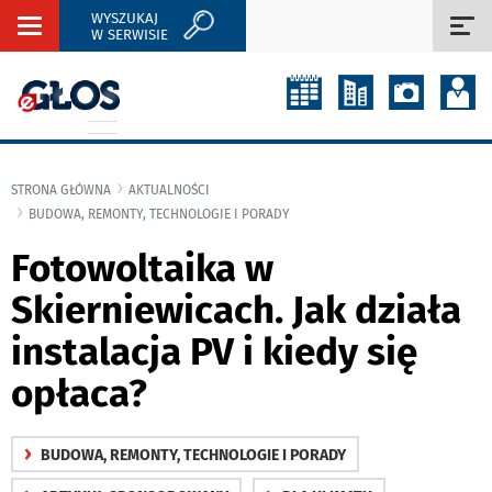
WYSZUKAJ
Rozwiń
Roz
W SERWISIE
nawigację
naw
STRONA GŁÓWNA
AKTUALNOŚCI
BUDOWA, REMONTY, TECHNOLOGIE I PORADY
Fotowoltaika w
Skierniewicach. Jak działa
instalacja PV i kiedy się
opłaca?
›
BUDOWA, REMONTY, TECHNOLOGIE I PORADY