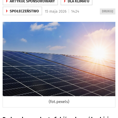
›
›
ARTYKUŁ SPONSOROWANY
DLA KLIMATU
›
|
SPOŁECZEŃSTWO
15 maja 2026
14:24
WYDRUKUJ
DRUKUJ
PODSTRON
DO
(fot.pexels)