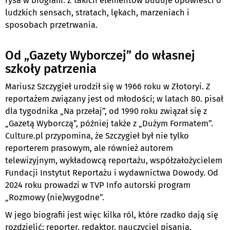
rysa w biografii. Z takich elementów buduje opowieści o
ludzkich sensach, stratach, lękach, marzeniach i
sposobach przetrwania.
Od „Gazety Wyborczej” do własnej
szkoły patrzenia
Mariusz Szczygieł urodził się w 1966 roku w Złotoryi. Z
reportażem związany jest od młodości; w latach 80. pisał
dla tygodnika „Na przełaj”, od 1990 roku związał się z
„Gazetą Wyborczą”, później także z „Dużym Formatem”.
Culture.pl przypomina, że Szczygieł był nie tylko
reporterem prasowym, ale również autorem
telewizyjnym, wykładowcą reportażu, współzałożycielem
Fundacji Instytut Reportażu i wydawnictwa Dowody. Od
2024 roku prowadzi w TVP Info autorski program
„Rozmowy (nie)wygodne”.
W jego biografii jest więc kilka ról, które rzadko dają się
rozdzielić: reporter, redaktor, nauczyciel pisania,