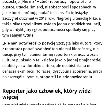
pozostaje „Nie ma” – zbiór reportaży i opowieści o
pustce, utracie, śmierci, nieobecności i sposobach, w
jakie ludzie próbują nadać im sens. Za tę książkę
Szczygieł otrzymał w 2019 roku Nagrodę Literacką Nike, a
także Nike Czytelników. Była to jedna z rzadkich sytuacji,
gdy werdykt jury i głos publiczności spotkały się przy
tym samym tytule.
„Nie ma” potwierdziło pozycję Szczygła jako autora, który
z reportażu potrafi wydobyć ton niemal filozoficzny, nie
tracąc przy tym elementarnej reporterskiej uczciwości.
Culture.pl pisało o tej książce jako o jednej z najbardziej
osobistych w dorobku autora, ale osobistość ta nie
oznacza ekshibicji. To raczej dyscyplina spojrzenia: praca
na szczególe, rytmie, proporcji i niedopowiedzeniu.
Reporter jako człowiek, który widzi
więcej