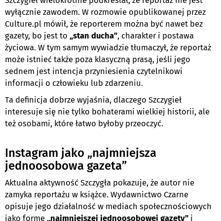
Szczygieł wielokrotnie podkreślał, że reportaż nie jest
wyłącznie zawodem. W rozmowie opublikowanej przez
Culture.pl mówił, że reporterem można być nawet bez
gazety, bo jest to
„stan ducha”
, charakter i postawa
życiowa. W tym samym wywiadzie tłumaczył, że reportaż
może istnieć także poza klasyczną prasą, jeśli jego
sednem jest intencja przyniesienia czytelnikowi
informacji o człowieku lub zdarzeniu.
Ta definicja dobrze wyjaśnia, dlaczego Szczygieł
interesuje się nie tylko bohaterami wielkiej historii, ale
też osobami, które łatwo byłoby przeoczyć.
Instagram jako „najmniejsza
jednoosobowa gazeta”
Aktualna aktywność Szczygła pokazuje, że autor nie
zamyka reportażu w książce. Wydawnictwo Czarne
opisuje jego działalność w mediach społecznościowych
jako formę
„najmniejszej jednoosobowej gazety”
i