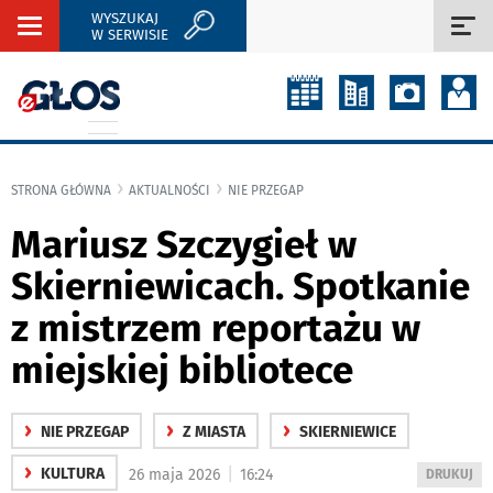
WYSZUKAJ
Rozwiń
Roz
W SERWISIE
nawigację
naw
STRONA GŁÓWNA
AKTUALNOŚCI
NIE PRZEGAP
Mariusz Szczygieł w
Skierniewicach. Spotkanie
z mistrzem reportażu w
miejskiej bibliotece
›
›
›
NIE PRZEGAP
Z MIASTA
SKIERNIEWICE
›
|
KULTURA
26 maja 2026
16:24
WYDRUKUJ
DRUKUJ