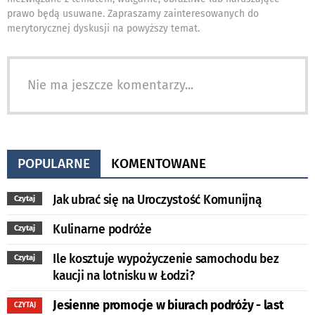
prawo będą usuwane. Zapraszamy zainteresowanych do
merytorycznej dyskusji na powyższy temat.
Nie ma jeszcze komentarzy...
POPULARNE
KOMENTOWANE
Jak ubrać się na Uroczystość Komunijną
Czytaj
Kulinarne podróże
Czytaj
Ile kosztuje wypożyczenie samochodu bez
Czytaj
kaucji na lotnisku w Łodzi?
Jesienne promocje w biurach podróży - last
CZYTAJ