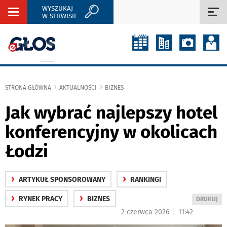
WYSZUKAJ
Rozwiń
Roz
W SERWISIE
nawigację
naw
STRONA GŁÓWNA
AKTUALNOŚCI
BIZNES
Jak wybrać najlepszy hotel
konferencyjny w okolicach
Łodzi
›
›
ARTYKUŁ SPONSOROWANY
RANKINGI
›
›
RYNEK PRACY
BIZNES
WYDRUKUJ
DRUKUJ
PODSTRON
|
2 czerwca 2026
11:42
DO