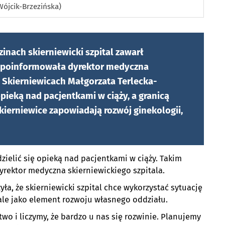
Wójcik-Brzezińska)
zinach skierniewicki szpital zawarł
k poinformowała dyrektor medyczna
Skierniewicach Małgorzata Terlecka-
opieką nad pacjentkami w ciąży, a granicą
Skierniewice zapowiadają rozwój ginekologii,
zielić się opieką nad pacjentkami w ciąży. Takim
dyrektor medyczna skierniewickiego szpitala.
ła, że skierniewicki szpital chce wykorzystać sytuację
, ale jako element rozwoju własnego oddziału.
wo i liczymy, że bardzo u nas się rozwinie. Planujemy