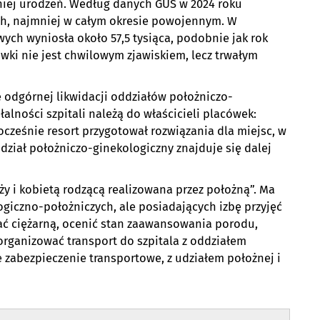
niej urodzeń. Według danych GUS w 2024 roku
ch, najmniej w całym okresie powojennym. W
ych wyniosła około 57,5 tysiąca, podobnie jak rok
wki nie jest chwilowym zjawiskiem, lecz trwałym
e odgórnej likwidacji oddziałów położniczo-
łalności szpitali należą do właścicieli placówek:
cześnie resort przygotował rozwiązania dla miejsc, w
dział położniczo-ginekologiczny znajduje się dalej
ży i kobietą rodzącą realizowana przez położną”. Ma
ogiczno-położniczych, ale posiadających izbę przyjęć
ć ciężarną, ocenić stan zaawansowania porodu,
 zorganizować transport do szpitala z oddziałem
 zabezpieczenie transportowe, z udziałem położnej i