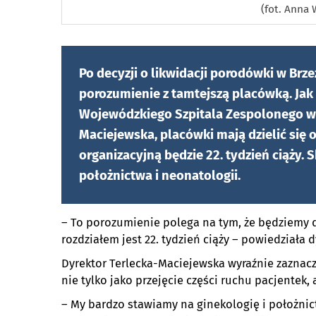
(fot. Anna 
Po decyzji o likwidacji porodówki w Brze
porozumienie z tamtejszą placówką. Ja
Wojewódzkiego Szpitala Zespolonego w 
Maciejewska, placówki mają dzielić się 
organizacyjną będzie 22. tydzień ciąży. 
położnictwa i neonatologii.
– To porozumienie polega na tym, że będziemy d
rozdziałem jest 22. tydzień ciąży – powiedziała 
Dyrektor Terlecka-Maciejewska wyraźnie zaznaczy
nie tylko jako przejęcie części ruchu pacjentek
– My bardzo stawiamy na ginekologię i położnict