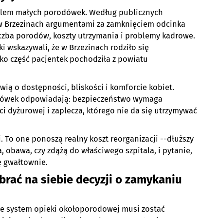
oblem małych porodówek. Według publicznych
a w Brzezinach argumentami za zamknięciem odcinka
czba porodów, koszty utrzymania i problemy kadrowe.
 wskazywali, że w Brzezinach rodziło się
lko część pacjentek pochodziła z powiatu
ą o dostępności, bliskości i komforcie kobiet.
dówek odpowiadają: bezpieczeństwo wymaga
i dyżurowej i zaplecza, którego nie da się utrzymywać
 To one ponoszą realny koszt reorganizacji --dłuższy
 obawa, czy zdążą do właściwego szpitala, i pytanie,
ę gwałtownie.
 brać na siebie decyzji o zamykaniu
 że system opieki okołoporodowej musi zostać