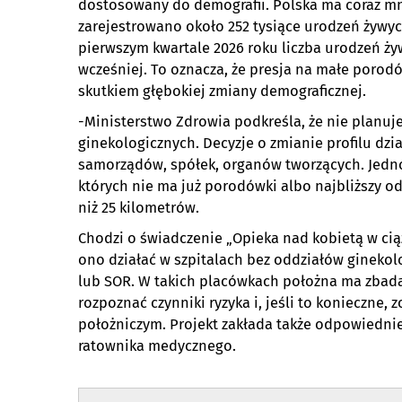
dostosowany do demografii. Polska ma coraz m
zarejestrowano około 252 tysiące urodzeń żywy
pierwszym kwartale 2026 roku liczba urodzeń żyw
wcześniej. To oznacza, że presja na małe porodó
skutkiem głębokiej zmiany demograficznej.
-Ministerstwo Zdrowia podkreśla, że nie planuj
ginekologicznych. Decyzje o zmianie profilu dzia
samorządów, spółek, organów tworzących. Jedno
których nie ma już porodówki albo najbliższy od
niż 25 kilometrów.
Chodzi o świadczenie „Opieka nad kobietą w cią
ono działać w szpitalach bez oddziałów ginekol
lub SOR. W takich placówkach położna ma zbada
rozpoznać czynniki ryzyka i, jeśli to konieczne,
położniczym. Projekt zakłada także odpowiednie
ratownika medycznego.