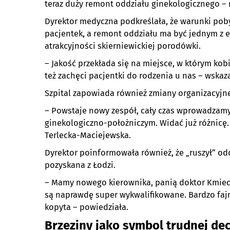
teraz duży remont oddziału ginekologicznego –
Dyrektor medyczna podkreślała, że warunki poby
pacjentek, a remont oddziału ma być jednym z
atrakcyjności skierniewickiej porodówki.
– Jakość przekłada się na miejsce, w którym kob
też zachęci pacjentki do rodzenia u nas – wskaza
Szpital zapowiada również zmiany organizacyjne
– Powstaje nowy zespół, cały czas wprowadzamy
ginekologiczno-położniczym. Widać już różnicę.
Terlecka-Maciejewska.
Dyrektor poinformowała również, że „ruszył” od
pozyskana z Łodzi.
– Mamy nowego kierownika, panią doktor Kmiecik,
są naprawdę super wykwalifikowane. Bardzo fajni 
kopyta – powiedziała.
Brzeziny jako symbol trudnej dec