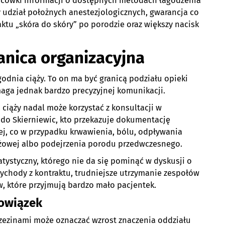
cówki informacji o dostępnych metodach łagodzenia
 udział położnych anestezjologicznych, gwarancja co
u „skóra do skóry” po porodzie oraz większy nacisk
ranica organizacyjna
godnia ciąży. To on ma być granicą podziału opieki
maga jednak bardzo precyzyjnej komunikacji.
 ciąży nadal może korzystać z konsultacji w
ę do Skierniewic, kto przekazuje dokumentację
ej, co w przypadku krwawienia, bólu, odpływania
ążowej albo podejrzenia porodu przedwczesnego.
atystyczny, którego nie da się pominąć w dyskusji o
ychody z kontraktu, trudniejsze utrzymanie zespołów
, które przyjmują bardzo mało pacjentek.
bowiązek
rzezinami może oznaczać wzrost znaczenia oddziału