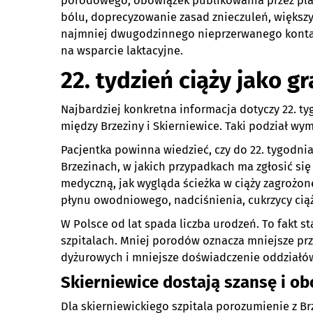
porodowego, obowiązek publikowania przez pla
bólu, doprecyzowanie zasad znieczuleń, większy
najmniej dwugodzinnego nieprzerwanego kontakt
na wsparcie laktacyjne.
22. tydzień ciąży jako g
Najbardziej konkretna informacja dotyczy 22. ty
między Brzeziny i Skierniewice. Taki podział wy
Pacjentka powinna wiedzieć, czy do 22. tygodnia
Brzezinach, w jakich przypadkach ma zgłosić si
medyczną, jak wygląda ścieżka w ciąży zagrożon
płynu owodniowego, nadciśnienia, cukrzycy ci
W Polsce od lat spada liczba urodzeń. To fakt st
szpitalach. Mniej porodów oznacza mniejsze prz
dyżurowych i mniejsze doświadczenie oddziałów
Skierniewice dostają szansę i o
Dla skierniewickiego szpitala porozumienie z B