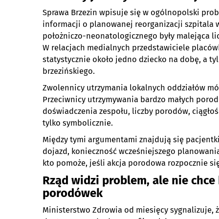
Sprawa Brzezin wpisuje się w ogólnopolski pr
informacji o planowanej reorganizacji szpital
położniczo-neonatologicznego były malejąca li
W relacjach medialnych przedstawiciele placówki
statystycznie około jedno dziecko na dobę, a ty
brzezińskiego.
Zwolennicy utrzymania lokalnych oddziałów mówi
Przeciwnicy utrzymywania bardzo małych poro
doświadczenia zespołu, liczby porodów, ciągłośc
tylko symbolicznie.
Między tymi argumentami znajdują się pacjentki.
dojazd, konieczność wcześniejszego planowania,
kto pomoże, jeśli akcja porodowa rozpocznie si
Rząd widzi problem, ale nie chce
porodówek
Ministerstwo Zdrowia od miesięcy sygnalizuje,