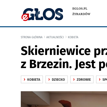
EGLOS.PL
ŻYRARDÓW
STRONA GŁÓWNA
AKTUALNOŚCI
KOBIETA
Skierniewice pr
z Brzezin. Jest 
›
›
›
›
KOBIETA
DZIECKO
ZDROWIE
SP