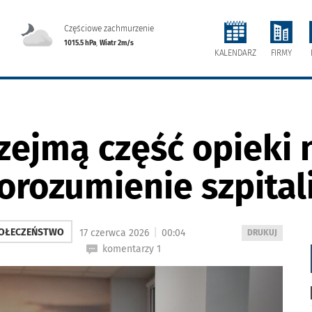
Częściowe zachmurzenie
1015.5 hPa
,
Wiatr 2m/s
FIRMY
KALENDARZ
zejmą część opieki 
porozumienie szpital
|
OŁECZEŃSTWO
17 czerwca 2026
00:04
WYDRUKUJ
DRUKUJ
PODSTRONĘ
komentarzy 1
DO