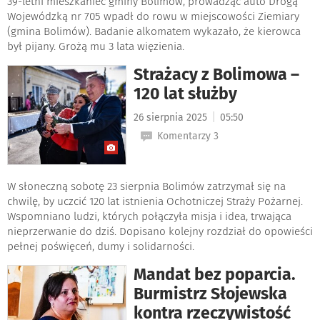
39-letni mieszkaniec gminy Bolimów, prowadząc auto Drogą
Wojewódzką nr 705 wpadł do rowu w miejscowości Ziemiary
(gmina Bolimów). Badanie alkomatem wykazało, że kierowca
był pijany. Grożą mu 3 lata więzienia.
Strażacy z Bolimowa –
120 lat służby
|
26 sierpnia 2025
05:50
Komentarzy 3
W słoneczną sobotę 23 sierpnia Bolimów zatrzymał się na
chwilę, by uczcić 120 lat istnienia Ochotniczej Straży Pożarnej.
Wspomniano ludzi, których połączyła misja i idea, trwająca
nieprzerwanie do dziś. Dopisano kolejny rozdział do opowieści
pełnej poświęceń, dumy i solidarności.
Mandat bez poparcia.
Burmistrz Słojewska
kontra rzeczywistość