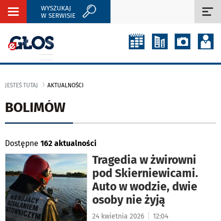
WYSZUKAJ
Rozwiń
Roz
W SERWISIE
nawigację
naw
JESTEŚ TUTAJ
AKTUALNOŚCI
BOLIMÓW
Dostępne
162 aktualności
Tragedia w żwirowni
pod Skierniewicami.
Auto w wodzie, dwie
osoby nie żyją
|
24 kwietnia 2026
12:04