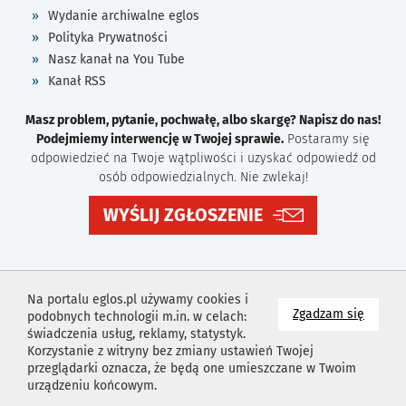
Wydanie archiwalne eglos
Polityka Prywatności
Nasz kanał na You Tube
Kanał RSS
Masz problem, pytanie, pochwałę, albo skargę? Napisz do nas!
Podejmiemy interwencję w Twojej sprawie.
Postaramy się
odpowiedzieć na Twoje wątpliwości i uzyskać odpowiedź od
osób odpowiedzialnych. Nie zwlekaj!
WYŚLIJ ZGŁOSZENIE
Na portalu eglos.pl używamy cookies i
na wyk
Zgadzam się
podobnych technologii m.in. w celach:
świadczenia usług, reklamy, statystyk.
Korzystanie z witryny bez zmiany ustawień Twojej
przeglądarki oznacza, że będą one umieszczane w Twoim
urządzeniu końcowym.
Projekt i wykonanie
Agencja Reklamowa
Idealmedia /
Web