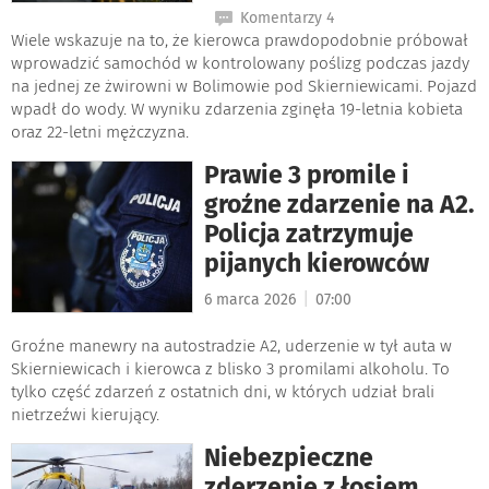
Komentarzy 4
Wiele wskazuje na to, że kierowca prawdopodobnie próbował
wprowadzić samochód w kontrolowany poślizg podczas jazdy
na jednej ze żwirowni w Bolimowie pod Skierniewicami. Pojazd
wpadł do wody. W wyniku zdarzenia zginęła 19-letnia kobieta
oraz 22-letni mężczyzna.
Prawie 3 promile i
groźne zdarzenie na A2.
Policja zatrzymuje
pijanych kierowców
|
6 marca 2026
07:00
Groźne manewry na autostradzie A2, uderzenie w tył auta w
Skierniewicach i kierowca z blisko 3 promilami alkoholu. To
tylko część zdarzeń z ostatnich dni, w których udział brali
nietrzeźwi kierujący.
Niebezpieczne
zderzenie z łosiem.