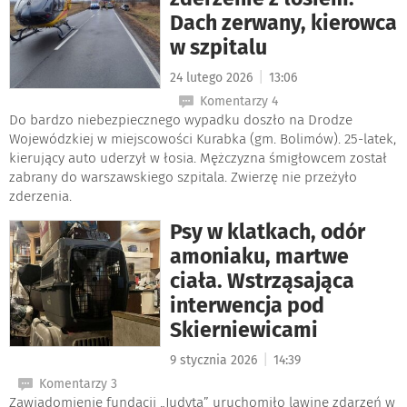
Dach zerwany, kierowca
w szpitalu
|
24 lutego 2026
13:06
Komentarzy 4
Do bardzo niebezpiecznego wypadku doszło na Drodze
Wojewódzkiej w miejscowości Kurabka (gm. Bolimów). 25-latek,
kierujący auto uderzył w łosia. Mężczyzna śmigłowcem został
zabrany do warszawskiego szpitala. Zwierzę nie przeżyło
zderzenia.
Psy w klatkach, odór
amoniaku, martwe
ciała. Wstrząsająca
interwencja pod
Skierniewicami
|
9 stycznia 2026
14:39
Komentarzy 3
Zawiadomienie fundacji „Judyta” uruchomiło lawinę zdarzeń w