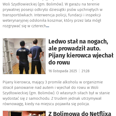
Woli Szydłowieckiej (gm. Bolimów). W garażu na terenie
prywatnej posesji odkryto dziesiątki psów upchniętych w
transportówkach. Interwencja policji, fundacji i inspekcji
weterynaryjnej odsłoniła koszmar, który przez lata mógł
rozgrywać się w czterech
...
Ledwo stał na nogach,
ale prowadził auto.
Pijany kierowca wjechał
do rowu
|
16 listopada 2025
21:28
Pijany kierowca, mający 3 promile alkoholu w organizmie
stracił panowanie nad autem i wjechał do rowu w Woli
Szydłowieckiej (gm. Bolimów). O własnych siłach był w stanie
wydostać się z samochodu. Z trudem jednak utrzymywał
równowagę, kiedy na miejscu pojawiła się policja.
Z Bolimowa do Netflixa