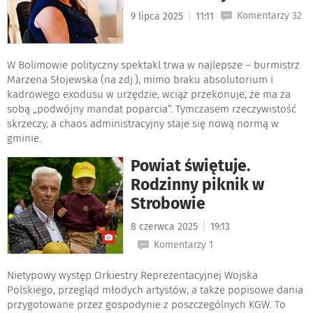
|
Komentarzy 32
9 lipca 2025
11:11
W Bolimowie polityczny spektakl trwa w najlepsze – burmistrz
Marzena Słojewska (na zdj.), mimo braku absolutorium i
kadrowego exodusu w urzędzie, wciąż przekonuje, że ma za
sobą „podwójny mandat poparcia”. Tymczasem rzeczywistość
skrzeczy, a chaos administracyjny staje się nową normą w
gminie.
Powiat świętuje.
Rodzinny piknik w
Strobowie
|
8 czerwca 2025
19:13
Komentarzy 1
Nietypowy występ Orkiestry Reprezentacyjnej Wojska
Polskiego, przegląd młodych artystów, a także popisowe dania
przygotowane przez gospodynie z poszczególnych KGW. To