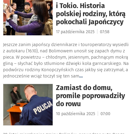
i Tokio. Historia
polskiej rodziny, którą
pokochali Japończycy
|
17 października 2025
07:58
Jeszcze zanim japońscy dziennikarze i touroperatorzy wysiedli
z autokaru (16.10), nad Bolimowem unosił się zapach dymu z
pieca. W powietrzu – chłodnym, jesiennym, pachnącym mokrą
gliną – słychać było stłumione dźwięki koła garncarskiego. Na
podwórzu rodziny Konopczyńskich czas jakby się zatrzymał, a
jednocześnie wciąż toczył się ten sam
...
Zamiast do domu,
promile poprowadziły
do rowu
|
10 października 2025
07:00