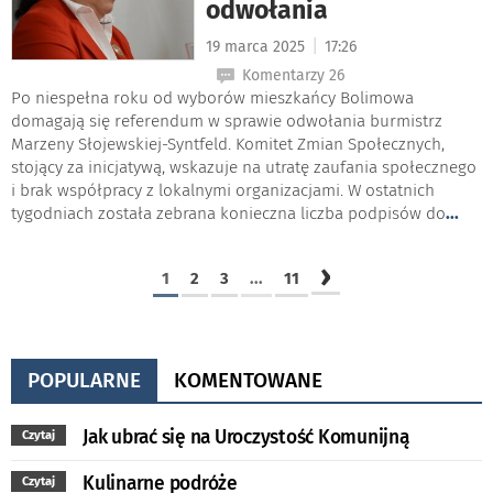
odwołania
|
19 marca 2025
17:26
Komentarzy 26
Po niespełna roku od wyborów mieszkańcy Bolimowa
domagają się referendum w sprawie odwołania burmistrz
Marzeny Słojewskiej-Syntfeld. Komitet Zmian Społecznych,
stojący za inicjatywą, wskazuje na utratę zaufania społecznego
i brak współpracy z lokalnymi organizacjami. W ostatnich
tygodniach została zebrana konieczna liczba podpisów do
...
›
1
2
3
...
11
POPULARNE
KOMENTOWANE
Jak ubrać się na Uroczystość Komunijną
Czytaj
Kulinarne podróże
Czytaj