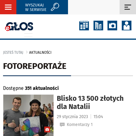
WYSZUKAJ
Rozwiń
Roz
W SERWISIE
nawigację
naw
JESTEŚ TUTAJ
AKTUALNOŚCI
FOTOREPORTAŻE
Dostępne
351 aktualności
Blisko 13 500 złotych
dla Natalii
|
29 stycznia 2023
15:04
Komentarzy 1