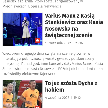
Sąsiedzkiego grilla, który został zorganizowany w
Miedniewicach. Dopisała frekwencja.
Varius Manx z Kasią
Stankiewicz oraz Kasia
Nosowska na
świątecznej scenie
|
10 września 2022
23:36
Wieczorem drugiego dnia święta, na scenie głównej w
interakcję z publicznością weszły gwiazdy polskiej sceny
muzycznej. Ponad godzinne koncerty dały Varius Manx i Kasia
Stankiewicz oraz Kasia Nosowska. Później niebo nad miastem
rozświetliły efektowne fajerwerki.
To już szósta Dycha z
hakiem
|
4 września 2022
19:42