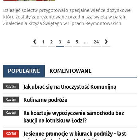
Dziesięć sołectw przygotowało specjalne wieńce dożynkowe,
które zostały zaprezentowane przed mszą świętą w parafii
Znalezienia Krzyża Świętego w Lipcach Reymontowskich.
‹
›
1
2
3
4
5
...
24
POPULARNE
KOMENTOWANE
Jak ubrać się na Uroczystość Komunijną
Czytaj
Kulinarne podróże
Czytaj
Ile kosztuje wypożyczenie samochodu bez
Czytaj
kaucji na lotnisku w Łodzi?
Jesienne promocje w biurach podróży - last
CZYTAJ