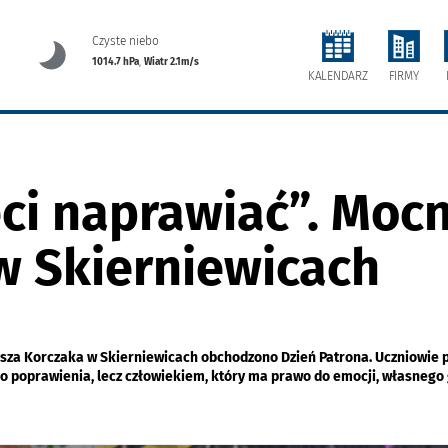
Czyste niebo
1014.7 hPa
,
Wiatr 2.1m/s
FIRMY
KALENDARZ
eci naprawiać”. Moc
 Skierniewicach
 Korczaka w Skierniewicach obchodzono Dzień Patrona. Uczniowie prz
o poprawienia, lecz człowiekiem, który ma prawo do emocji, własnego g