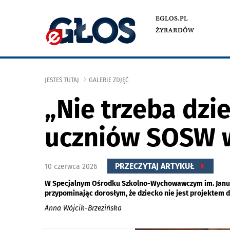
EGLOS.PL
ŻYRARDÓW
JESTEŚ TUTAJ
GALERIE ZDJĘĆ
„Nie trzeba dzi
uczniów SOSW w
PRZECZYTAJ ARTYKUŁ
10 czerwca 2026
W Specjalnym Ośrodku Szkolno-Wychowawczym im. Janusza
przypominając dorosłym, że dziecko nie jest projektem d
Anna Wójcik-Brzezińska