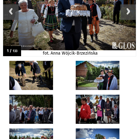
‹
›
1 /
133
fot. Anna Wójcik-Brzezińska