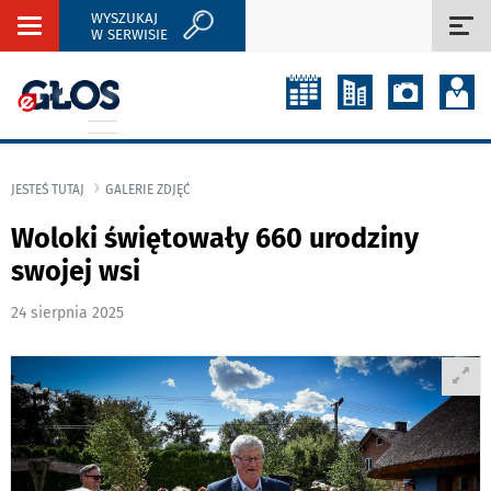
WYSZUKAJ
Rozwiń
Roz
W SERWISIE
nawigację
naw
JESTEŚ TUTAJ
GALERIE ZDJĘĆ
Woloki świętowały 660 urodziny
swojej wsi
24 sierpnia 2025