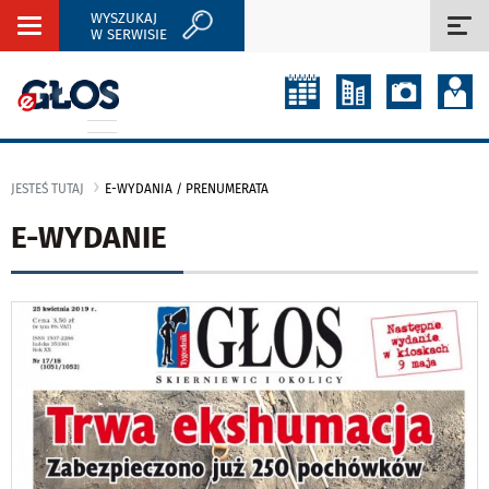
WYSZUKAJ
Rozwiń
Roz
W SERWISIE
nawigację
naw
JESTEŚ TUTAJ
E-WYDANIA / PRENUMERATA
E-WYDANIE