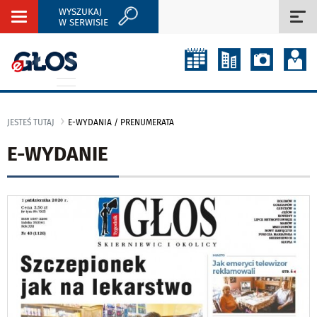
WYSZUKAJ
Rozwiń
Roz
W SERWISIE
nawigację
naw
JESTEŚ TUTAJ
E-WYDANIA / PRENUMERATA
E-WYDANIE