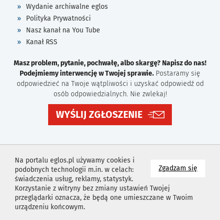
Wydanie archiwalne eglos
Polityka Prywatności
Nasz kanał na You Tube
Kanał RSS
Masz problem, pytanie, pochwałę, albo skargę? Napisz do nas!
Podejmiemy interwencję w Twojej sprawie.
Postaramy się
odpowiedzieć na Twoje wątpliwości i uzyskać odpowiedź od
osób odpowiedzialnych. Nie zwlekaj!
WYŚLIJ ZGŁOSZENIE
Na portalu eglos.pl używamy cookies i
na wyk
Zgadzam się
podobnych technologii m.in. w celach:
świadczenia usług, reklamy, statystyk.
Korzystanie z witryny bez zmiany ustawień Twojej
przeglądarki oznacza, że będą one umieszczane w Twoim
urządzeniu końcowym.
Projekt i wykonanie
Agencja Reklamowa
Idealmedia /
Web
Development