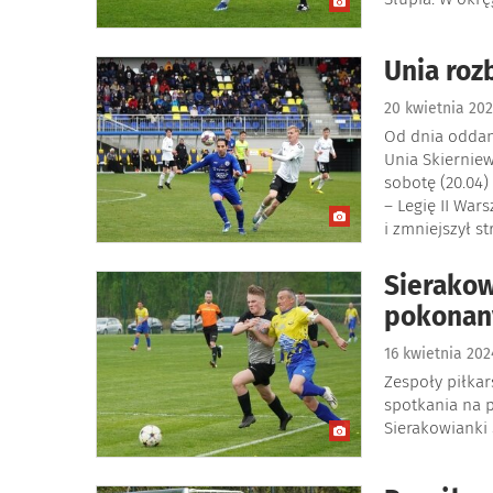
Unia roz
20 kwietnia 20
Od dnia oddan
Unia Skierniew
sobotę (20.04)
– Legię II War
i zmniejszył s
Sierakow
pokonan
16 kwietnia 20
Zespoły piłkar
spotkania na 
Sierakowianki 