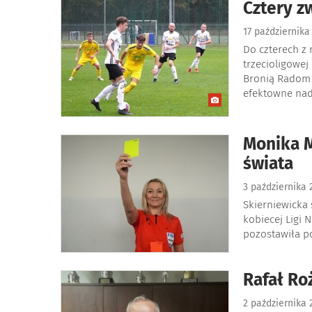
Cztery z
17 październik
Do czterech z
trzecioligowej
Bronią Radom 
efektowne nad
Monika M
świata
3 października
Skierniewicka
kobiecej Ligi 
pozostawiła p
Rafał Ro
2 października