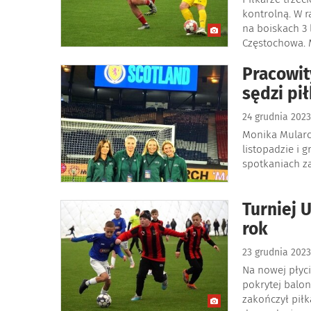
kontrolną. W 
na boiskach 3
Częstochowa. 
Pracowit
sędzi pi
24 grudnia 202
Monika Mularc
listopadzie i 
spotkaniach z
Turniej 
rok
23 grudnia 202
Na nowej płyci
pokrytej balon
zakończył piłk