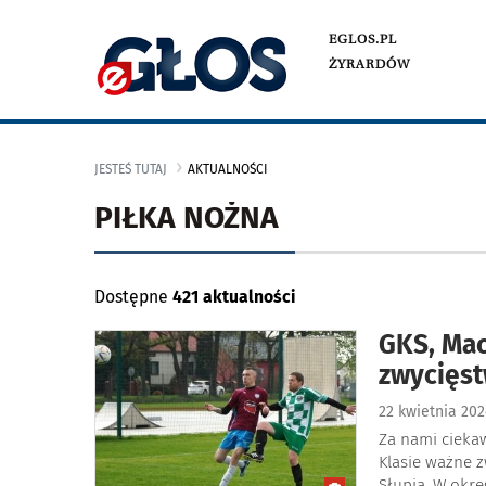
EGLOS.PL
ŻYRARDÓW
JESTEŚ TUTAJ
AKTUALNOŚCI
PIŁKA NOŻNA
Dostępne
421 aktualności
GKS, Mac
zwycięst
22 kwietnia 20
Za nami ciekaw
Klasie ważne 
Słupia. W okrę