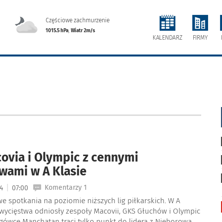
Częściowe zachmurzenie
1015.5 hPa
,
Wiatr 2m/s
FIRMY
KALENDARZ
ovia i Olympic z cennymi
wami w A Klasie
|
Komentarzy 1
24
07:00
e spotkania na poziomie niższych lig piłkarskich. W A
zwycięstwa odniosły zespoły Macovii, GKS Głuchów i Olympic
gówce Manchatan traci tylko punkt do lidera z Nieborowa.