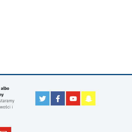
 albo
my
staramy
wości i