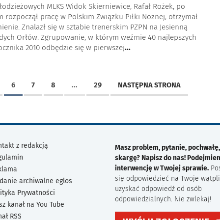
łodzieżowych MLKS Widok Skierniewice, Rafał Rożek, po
m rozpoczął pracę w Polskim Związku Piłki Nożnej, otrzymał
ienie. Znalazł się w sztabie trenerskim PZPN na Jesienną
ych Orłów. Zgrupowanie, w którym weźmie 40 najlepszych
cznika 2010 odbędzie się w pierwszej
...
6
7
8
...
29
NASTĘPNA STRONA
takt z redakcją
Masz problem, pytanie, pochwałę,
gulamin
skargę? Napisz do nas! Podejmie
interwencję w Twojej sprawie.
Po
klama
się odpowiedzieć na Twoje wątpli
danie archiwalne eglos
uzyskać odpowiedź od osób
ityka Prywatności
odpowiedzialnych. Nie zwlekaj!
sz kanał na You Tube
nał RSS