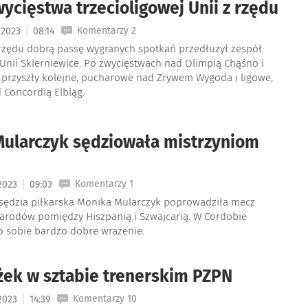
wycięstwa trzecioligowej Unii z rzędu
|
Komentarzy 2
a 2023
08:14
 rzędu dobrą passę wygranych spotkań przedłużył zespół
 Unii Skierniewice. Po zwycięstwach nad Olimpią Chąśno i
przyszły kolejne, pucharowe nad Zrywem Wygoda i ligowe,
 Concordią Elbląg.
ularczyk sędziowała mistrzyniom
|
Komentarzy 1
 2023
09:03
 sędzia piłkarska Monika Mularczyk poprowadziła mecz
Narodów pomiędzy Hiszpanią i Szwajcarią. W Cordobie
o sobie bardzo dobre wrażenie.
żek w sztabie trenerskim PZPN
|
Komentarzy 10
 2023
14:39