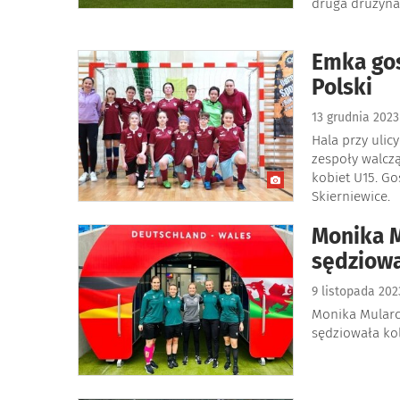
druga drużyna
Emka gos
Polski
13 grudnia 202
Hala przy ulicy
zespoły walcz
kobiet U15. G
Skierniewice.
Monika M
sędziow
9 listopada 20
Monika Mularc
sędziowała ko