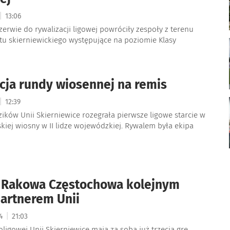
|
13:06
erwie do rywalizacji ligowej powróciły zespoły z terenu
tu skierniewickiego występujące na poziomie Klasy
cja rundy wiosennej na remis
|
12:39
ków Unii Skierniewice rozegrała pierwsze ligowe starcie w
kiej wiosny w II lidze wojewódzkiej. Rywalem była ekipa
 Rakowa Częstochowa kolejnym
artnerem Unii
|
24
21:03
ioligowej Unii Skierniewice mają za sobą już trzecią grę