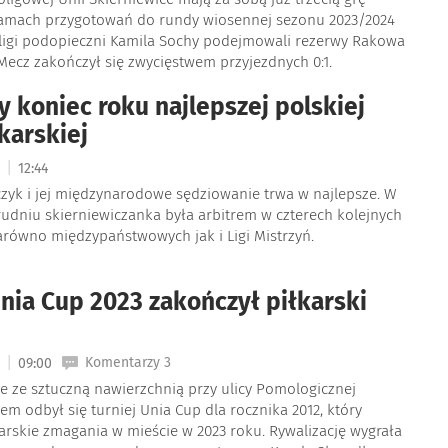
ramach przygotowań do rundy wiosennej sezonu 2023/2024
 ligi podopieczni Kamila Sochy podejmowali rezerwy Rakowa
Mecz zakończył się zwycięstwem przyjezdnych 0:1.
y koniec roku najlepszej polskiej
łkarskiej
|
3
12:44
zyk i jej międzynarodowe sędziowanie trwa w najlepsze. W
grudniu skierniewiczanka była arbitrem w czterech kolejnych
arówno międzypaństwowych jak i Ligi Mistrzyń.
Unia Cup 2023 zakończył piłkarski
|
Komentarzy 3
3
09:00
e ze sztuczną nawierzchnią przy ulicy Pomologicznej
em odbył się turniej Unia Cup dla rocznika 2012, który
arskie zmagania w mieście w 2023 roku. Rywalizację wygrała