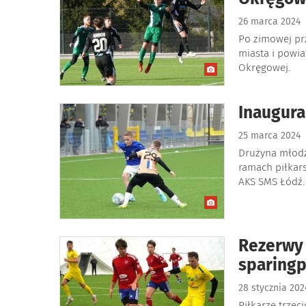
26 marca 2024
Po zimowej prz
miasta i powia
Okręgowej.
Inaugura
25 marca 2024
Drużyna młodzi
ramach piłkars
AKS SMS Łódź.
Rezerwy
sparingp
28 stycznia 20
Piłkarze trzec