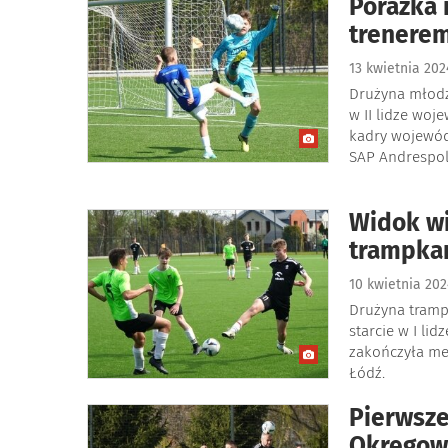
Porażka 
trenere
13 kwietnia 20
Drużyna młodzi
w II lidze wo
kadry wojewódz
SAP Andrespoli
Widok wi
trampka
10 kwietnia 20
Drużyna tramp
starcie w I li
zakończyła me
Łódź.
Pierwsze
Okręgow