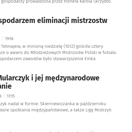
 gospodarzy prowadzona przez trenera Karola Skrzydło.
podarzem eliminacji mistrzostw
|
3
19:16
 Tetmajera, w minioną niedzielę (10.12) gościła cztery
ące o awans do Młodzieżowych Mistrzostw Polski w futsalu
ospodarzem zawodów było stowarzyszenie Emka
ularczyk i jej mędzynarodowe
anie
|
23
17:15
zyk nadal w formie. Skierniewiczanka w październiku
lejne spotkania międzypaństwowe, a także Ligę Mistrzyń.