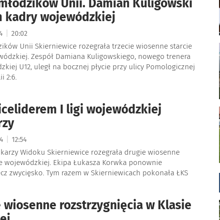
młodzików Unii. Damian Kuligowski
m kadry wojewódzkiej
|
24
20:02
ków Unii Skierniewice rozegrała trzecie wiosenne starcie
jewódzkiej. Zespół Damiana Kuligowskiego, nowego trenera
kiej U12, uległ na bocznej płycie przy ulicy Pomologicznej
i 2:6.
celiderem I ligi wojewódzkiej
rzy
|
24
12:54
karzy Widoku Skierniewice rozegrała drugie wiosenne
dze wojewódzkiej. Ekipa Łukasza Korwka ponownie
cz zwycięsko. Tym razem w Skierniewicach pokonała ŁKS
 wiosenne rozstrzygnięcia w Klasie
ej