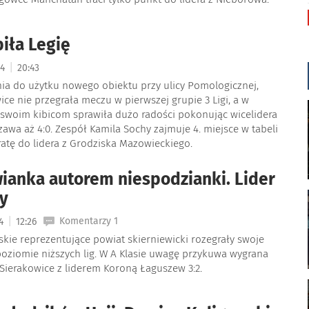
biła Legię
|
24
20:43
ia do użytku nowego obiektu przy ulicy Pomologicznej,
ice nie przegrała meczu w pierwszej grupie 3 Ligi, a w
 swoim kibicom sprawiła dużo radości pokonując wicelidera
szawa aż 4:0. Zespół Kamila Sochy zajmuje 4. miejsce w tabeli
tratę do lidera z Grodziska Mazowieckiego.
ianka autorem niespodzianki. Lider
y
|
Komentarzy 1
24
12:26
skie reprezentujące powiat skierniewicki rozegrały swoje
poziomie niższych lig. W A Klasie uwagę przykuwa wygrana
Sierakowice z liderem Koroną Łaguszew 3:2.