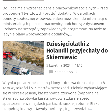
Od lipca mają wzrosnąć pensje pracowników socjalnych – rząd
proponuje 1 tys. złotych (brutto) dodatku. W ośrodkach
pomocy społecznej w powiecie skierniewickim do informacji o
ministerialnych planach pracownicy podchodzą z dystansem. –
Czekamy na szczegóły zapowiadanych programów. Na razie to
jedynie plany wprowadzenia dodatków,
...
Dziesięciolatki z
Holandii przyjechały do
Skierniewic
|
5 kwietnia 2024
11:46
Komentarzy 14
W rynku posadzone zostaną klony – drzewa dorastające do 8-
12 m wysokości i 5-6 metrów szerokości. Pięknie wybarwiające
się w okresie jesieni; kasztanowce czerwone (odporne na
sławnego szrotówka kasztanowcowiaczka siejącego
spustoszenie w miejskich parkach), rajskie jabłonie. Efekt
uzupełnią krzewy – tawuły, berberys, irga szwedzka,
...