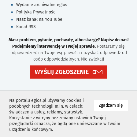
Wydanie archiwalne eglos
Polityka Prywatności
Nasz kanał na You Tube
Kanał RSS
Masz problem, pytanie, pochwałę, albo skargę? Napisz do nas!
Podejmiemy interwencję w Twojej sprawie.
Postaramy się
odpowiedzieć na Twoje wątpliwości i uzyskać odpowiedź od
osób odpowiedzialnych. Nie zwlekaj!
WYŚLIJ ZGŁOSZENIE
Na portalu eglos.pl używamy cookies i
na wyk
Zgadzam się
podobnych technologii m.in. w celach:
świadczenia usług, reklamy, statystyk.
Korzystanie z witryny bez zmiany ustawień Twojej
przeglądarki oznacza, że będą one umieszczane w Twoim
urządzeniu końcowym.
Projekt i wykonanie
Agencja Reklamowa
Idealmedia /
Web
Development