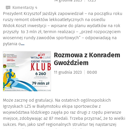
14 grudnia 2023
13:25
Komentarzy 4
Prezydent Krzysztof Jażdżyk zapowiedział – na początku roku
ruszy remont obiektów lekkoatletycznych na osiedlu
Widok.Koszt inwestycji – wpisane do planu wydatków na rok
przyszły to 3 mln zł, termin realizacji – „przed rozpoczęciem
wiosennej rundy zawodów sportowych” – odpowiadają na
pytania o
...
Rozmowa z Konradem
Gwoździem
|
11 grudnia 2023
00:00
Może zacznę od gratulacji. Na ostatnich ogólnopolskich
Igrzyskach LZS w Białymstoku ekipa sportowców z
województwa łódzkiego zajęła po raz drugi z rzędu pierwsze
miejsce, zdobywając aż 87 medali. Trzeba przyznać, że to wielki
sukces. Pan, jako szef regionalnych struktur tej najstarszej