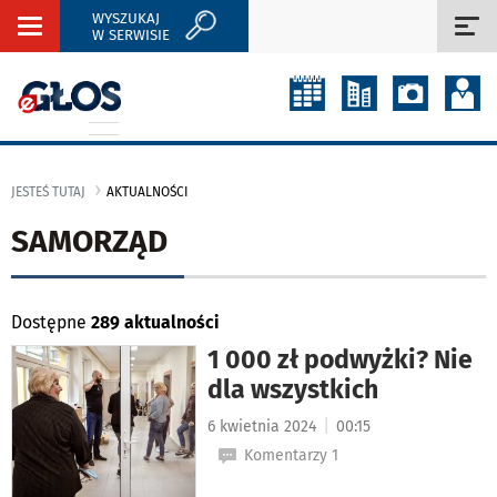
WYSZUKAJ
Rozwiń
Roz
W SERWISIE
nawigację
naw
JESTEŚ TUTAJ
AKTUALNOŚCI
SAMORZĄD
Dostępne
289 aktualności
1 000 zł podwyżki? Nie
dla wszystkich
|
6 kwietnia 2024
00:15
Komentarzy 1