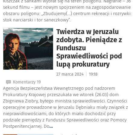
Kiszczak z sankami wybrał się na teren poligonu. Nagranie – 36
sekund filmu – jest nowym spojrzeniem na zagospodarowanie
obszaru poligonu: „Zbudujemy(…) centrum rekreacji i rozrywki:
stok narciarski i tor saneczkowy”.
Twierdza w Jeruzalu
zdobyta. Pieniądze z
Funduszu
Sprawiedliwości pod
lupą prokuratury
|
27 marca 2024
19:18
Komentarzy 19
Agencja Bezpieczeństwa Wewnętrznego pod nadzorem
Prokuratury Krajowej przeszukała we wtorek (26.03) dom
Zbigniewa Ziobry, byłego ministra sprawiedliwości. Czynności
operacyjne prowadzone w Jeruzalu Dębniaku miały związek z
nieprawidłowościami, do których miało dochodzić przy
podziale pieniędzy z Funduszu Sprawiedliwości oraz Pomocy
Postpenitencjarnej. Do
...