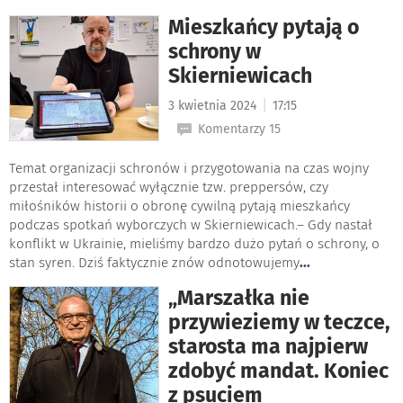
Mieszkańcy pytają o
schrony w
Skierniewicach
|
3 kwietnia 2024
17:15
Komentarzy 15
Temat organizacji schronów i przygotowania na czas wojny
przestał interesować wyłącznie tzw. preppersów, czy
miłośników historii o obronę cywilną pytają mieszkańcy
podczas spotkań wyborczych w Skierniewicach.– Gdy nastał
konflikt w Ukrainie, mieliśmy bardzo dużo pytań o schrony, o
stan syren. Dziś faktycznie znów odnotowujemy
...
„Marszałka nie
przywieziemy w teczce,
starosta ma najpierw
zdobyć mandat. Koniec
z psuciem