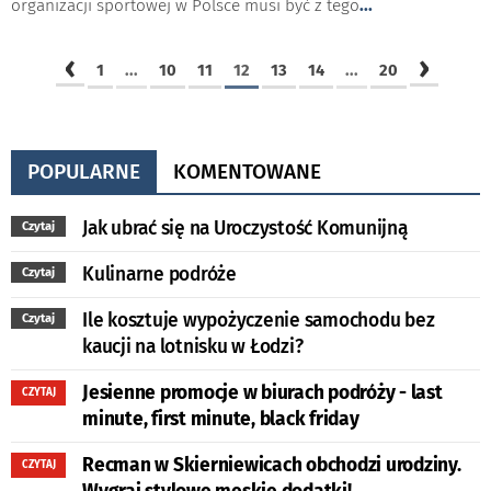
organizacji sportowej w Polsce musi być z tego
...
‹
›
1
...
10
11
12
13
14
...
20
POPULARNE
KOMENTOWANE
Jak ubrać się na Uroczystość Komunijną
Czytaj
Kulinarne podróże
Czytaj
Ile kosztuje wypożyczenie samochodu bez
Czytaj
kaucji na lotnisku w Łodzi?
Jesienne promocje w biurach podróży - last
CZYTAJ
minute, first minute, black friday
Recman w Skierniewicach obchodzi urodziny.
CZYTAJ