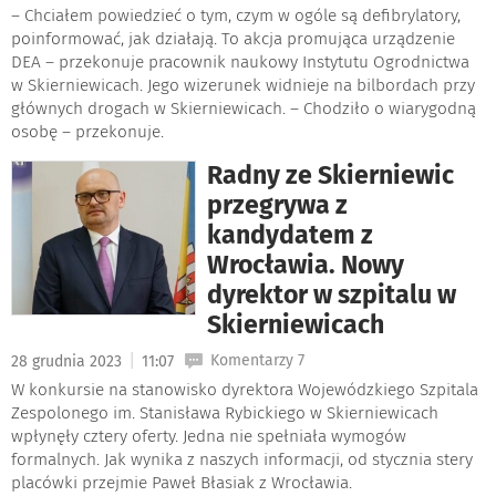
– Chciałem powiedzieć o tym, czym w ogóle są defibrylatory,
poinformować, jak działają. To akcja promująca urządzenie
DEA – przekonuje pracownik naukowy Instytutu Ogrodnictwa
w Skierniewicach. Jego wizerunek widnieje na bilbordach przy
głównych drogach w Skierniewicach. – Chodziło o wiarygodną
osobę – przekonuje.
Radny ze Skierniewic
przegrywa z
kandydatem z
Wrocławia. Nowy
dyrektor w szpitalu w
Skierniewicach
|
Komentarzy 7
28 grudnia 2023
11:07
W konkursie na stanowisko dyrektora Wojewódzkiego Szpitala
Zespolonego im. Stanisława Rybickiego w Skierniewicach
wpłynęły cztery oferty. Jedna nie spełniała wymogów
formalnych. Jak wynika z naszych informacji, od stycznia stery
placówki przejmie Paweł Błasiak z Wrocławia.