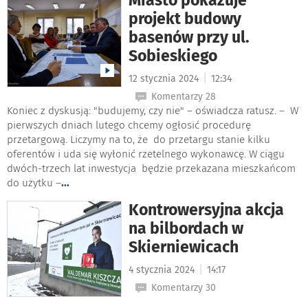
Miasto pokazuje
projekt budowy
basenów przy ul.
Sobieskiego
|
12 stycznia 2024
12:34
Komentarzy 28
Koniec z dyskusją: "budujemy, czy nie" – oświadcza ratusz. – W
pierwszych dniach lutego chcemy ogłosić procedurę
przetargową. Liczymy na to, że do przetargu stanie kilku
oferentów i uda się wyłonić rzetelnego wykonawcę. W ciągu
dwóch-trzech lat inwestycja będzie przekazana mieszkańcom
do użytku –
...
Kontrowersyjna akcja
na bilbordach w
Skierniewicach
|
4 stycznia 2024
14:17
Komentarzy 30