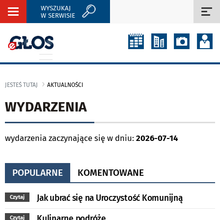
WYSZUKAJ
Rozwiń
Roz
W SERWISIE
nawigację
naw
JESTEŚ TUTAJ
AKTUALNOŚCI
WYDARZENIA
wydarzenia zaczynające się w dniu:
2026-07-14
POPULARNE
KOMENTOWANE
Jak ubrać się na Uroczystość Komunijną
Czytaj
Kulinarne podróże
Czytaj