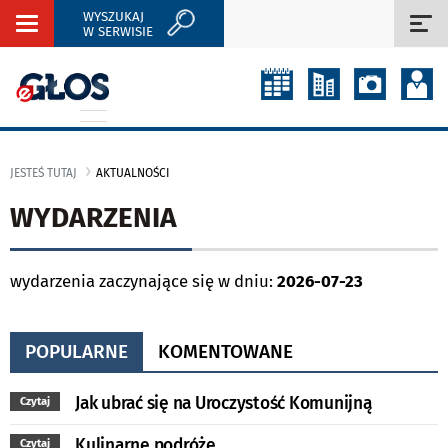
WYSZUKAJ
Rozwiń
Roz
W SERWISIE
nawigację
naw
JESTEŚ TUTAJ
AKTUALNOŚCI
WYDARZENIA
wydarzenia zaczynające się w dniu:
2026-07-23
POPULARNE
KOMENTOWANE
Jak ubrać się na Uroczystość Komunijną
Czytaj
Kulinarne podróże
Czytaj