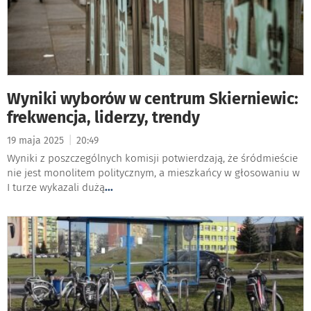
Wyniki wyborów w centrum Skierniewic:
frekwencja, liderzy, trendy
|
19 maja 2025
20:49
Wyniki z poszczególnych komisji potwierdzają, że śródmieście
nie jest monolitem politycznym, a mieszkańcy w głosowaniu w
I turze wykazali dużą
...