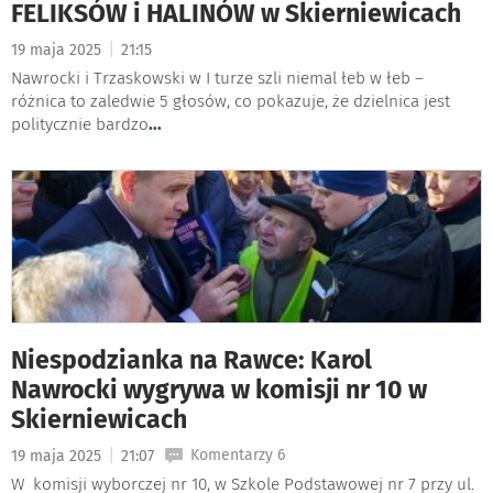
FELIKSÓW i HALINÓW w Skierniewicach
|
19 maja 2025
21:15
Nawrocki i Trzaskowski w I turze szli niemal łeb w łeb –
różnica to zaledwie 5 głosów, co pokazuje, że dzielnica jest
politycznie bardzo
...
Niespodzianka na Rawce: Karol
Nawrocki wygrywa w komisji nr 10 w
Skierniewicach
|
Komentarzy 6
19 maja 2025
21:07
W komisji wyborczej nr 10, w Szkole Podstawowej nr 7 przy ul.