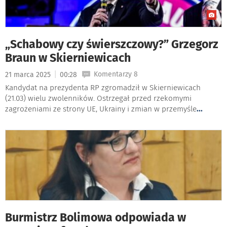
„Schabowy czy świerszczowy?” Grzegorz
Braun w Skierniewicach
|
Komentarzy 8
21 marca 2025
00:28
Kandydat na prezydenta RP zgromadził w Skierniewicach
(21.03) wielu zwolenników. Ostrzegał przed rzekomymi
zagrożeniami ze strony UE, Ukrainy i zmian w przemyśle
...
Burmistrz Bolimowa odpowiada w