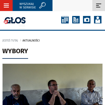
WYSZUKAJ
Rozwiń
Roz
W SERWISIE
nawigację
naw
JESTEŚ TUTAJ
AKTUALNOŚCI
WYBORY