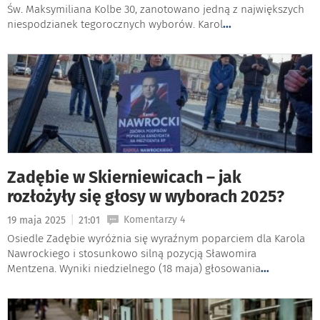
Św. Maksymiliana Kolbe 30, zanotowano jedną z największych
niespodzianek tegorocznych wyborów. Karol
...
Zadębie w Skierniewicach – jak
rozłożyły się głosy w wyborach 2025?
|
Komentarzy 4
19 maja 2025
21:01
Osiedle Zadębie wyróżnia się wyraźnym poparciem dla Karola
Nawrockiego i stosunkowo silną pozycją Sławomira
Mentzena. Wyniki niedzielnego (18 maja) głosowania
...