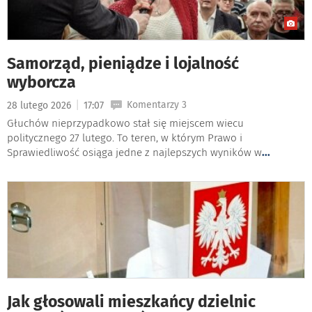
Samorząd, pieniądze i lojalność
wyborcza
|
Komentarzy 3
28 lutego 2026
17:07
Głuchów nieprzypadkowo stał się miejscem wiecu
politycznego 27 lutego. To teren, w którym Prawo i
Sprawiedliwość osiąga jedne z najlepszych wyników w
...
Jak głosowali mieszkańcy dzielnic