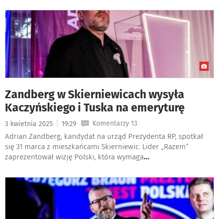
Zandberg w Skierniewicach wysyła
Kaczyńskiego i Tuska na emeryturę
|
Komentarzy 13
3 kwietnia 2025
19:29
Adrian Zandberg, kandydat na urząd Prezydenta RP, spotkał
się 31 marca z mieszkańcami Skierniewic. Lider „Razem”
zaprezentował wizję Polski, która wymaga
...