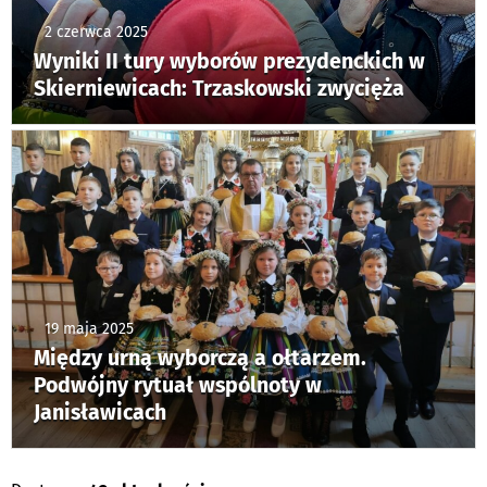
2 czerwca 2025
Wyniki II tury wyborów prezydenckich w
Skierniewicach: Trzaskowski zwycięża
19 maja 2025
Między urną wyborczą a ołtarzem.
Podwójny rytuał wspólnoty w
Janisławicach