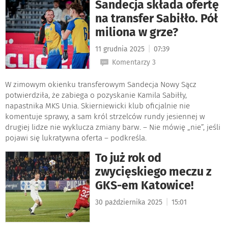
Sandecja składa ofertę
na transfer Sabiłło. Pół
miliona w grze?
|
11 grudnia 2025
07:39
Komentarzy 3
W zimowym okienku transferowym Sandecja Nowy Sącz
potwierdziła, że zabiega o pozyskanie Kamila Sabiłły,
napastnika MKS Unia. Skierniewicki klub oficjalnie nie
komentuje sprawy, a sam król strzelców rundy jesiennej w
drugiej lidze nie wyklucza zmiany barw. – Nie mówię „nie”, jeśli
pojawi się lukratywna oferta – podkreśla.
To już rok od
zwycięskiego meczu z
GKS-em Katowice!
|
30 października 2025
15:01