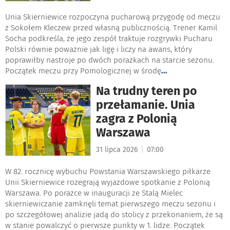
Unia Skierniewice rozpoczyna pucharową przygodę od meczu
z Sokołem Kleczew przed własną publicznością. Trener Kamil
Socha podkreśla, że jego zespół traktuje rozgrywki Pucharu
Polski równie poważnie jak ligę i liczy na awans, który
poprawiłby nastroje po dwóch porażkach na starcie sezonu.
Początek meczu przy Pomologicznej w środę
...
Na trudny teren po
przełamanie. Unia
zagra z Polonią
Warszawa
|
31 lipca 2026
07:00
W 82. rocznicę wybuchu Powstania Warszawskiego piłkarze
Unii Skierniewice rozegrają wyjazdowe spotkanie z Polonią
Warszawa. Po porażce w inauguracji ze Stalą Mielec
skierniewiczanie zamknęli temat pierwszego meczu sezonu i
po szczegółowej analizie jadą do stolicy z przekonaniem, że są
w stanie powalczyć o pierwsze punkty w 1. lidze. Początek