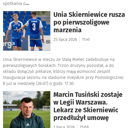
spotkania o
...
Unia Skierniewice rusza
po pierwszoligowe
marzenia
|
25 lipca 2026
11:41
Unia Skierniewice w meczu ze Stalą Mielec zadebiutuje na
pierwszoligowych boiskach. Trzon drużyny pozostał, a do
składu dołączyli piłkarze, którzy mają wzmocnić zespół.
Inauguracja sezonu na stadionie miejskim przy Pomologicznej
8 już w niedzielę (26.07) o godz. 17.30.
Marcin Tusiński zostaje
w Legii Warszawa.
Lekarz ze Skierniewic
przedłużył umowę
|
1 lipca 2026
15:09