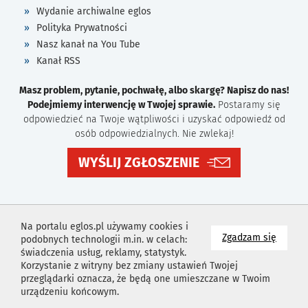
Wydanie archiwalne eglos
Polityka Prywatności
Nasz kanał na You Tube
Kanał RSS
Masz problem, pytanie, pochwałę, albo skargę? Napisz do nas!
Podejmiemy interwencję w Twojej sprawie.
Postaramy się
odpowiedzieć na Twoje wątpliwości i uzyskać odpowiedź od
osób odpowiedzialnych. Nie zwlekaj!
WYŚLIJ ZGŁOSZENIE
Na portalu eglos.pl używamy cookies i
na wyk
Zgadzam się
podobnych technologii m.in. w celach:
świadczenia usług, reklamy, statystyk.
Korzystanie z witryny bez zmiany ustawień Twojej
przeglądarki oznacza, że będą one umieszczane w Twoim
urządzeniu końcowym.
Projekt i wykonanie
Agencja Reklamowa
Idealmedia /
Web
Development