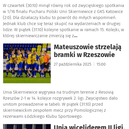
W czwartek (30.10) minął równy rok od zwycięskiego spotkania
w 1/16 finału Pucharu Polski Unii Skierniewice z GKS Katowice
(2:0). Dla działaczy klubu to powrót do miłych wspomnień.
Jednak klub chce się teraz skupić na wydarzeniach w drugiej
lidze. W piątek (31.10) kolejne spotkanie w ramach 15. Kolejki, w
której skierniewiczanie zmierzą się z
...
Mateuszowie strzelają
bramki w Rzeszowie
|
27 października 2025
15:00
Unia Skierniewice wygrywa na trudnym terenie z Resovią
Rzeszów 2-1 w 14. kolejce rozgrywek 2. ligi. Zwycięstwo dało
unitom prowadzenie w tabeli. W piątek (31.10) przed
skierniewickim zespołem mecz przy Pomologicznej z
rezerwami Łódzkiego Klubu Sportowego.
Unia wiceliderem II ligi.