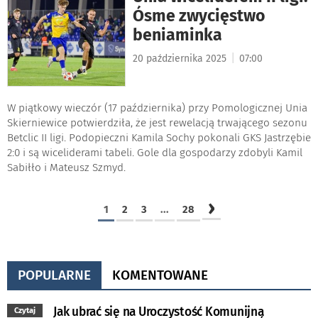
Ósme zwycięstwo
beniaminka
|
20 października 2025
07:00
W piątkowy wieczór (17 października) przy Pomologicznej Unia
Skierniewice potwierdziła, że jest rewelacją trwającego sezonu
Betclic II ligi. Podopieczni Kamila Sochy pokonali GKS Jastrzębie
2:0 i są wiceliderami tabeli. Gole dla gospodarzy zdobyli Kamil
Sabiłło i Mateusz Szmyd.
›
1
2
3
...
28
POPULARNE
KOMENTOWANE
Jak ubrać się na Uroczystość Komunijną
Czytaj