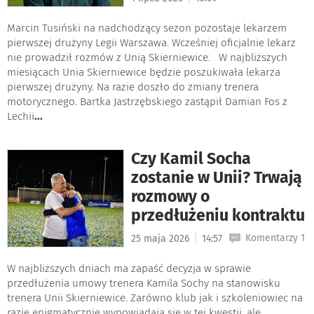
Marcin Tusiński na nadchodzący sezon pozostaje lekarzem
pierwszej drużyny Legii Warszawa. Wcześniej oficjalnie lekarz
nie prowadził rozmów z Unią Skierniewice. W najbliższych
miesiącach Unia Skierniewice będzie poszukiwała lekarza
pierwszej drużyny. Na razie doszło do zmiany trenera
motorycznego. Bartka Jastrzębskiego zastąpił Damian Fos z
Lechii
...
Czy Kamil Socha
zostanie w Unii? Trwają
rozmowy o
przedłużeniu kontraktu
|
Komentarzy 1
25 maja 2026
14:57
W najbliższych dniach ma zapaść decyzja w sprawie
przedłużenia umowy trenera Kamila Sochy na stanowisku
trenera Unii Skierniewice. Zarówno klub jak i szkoleniowiec na
razie enigmatycznie wypowiadają się w tej kwestii, ale