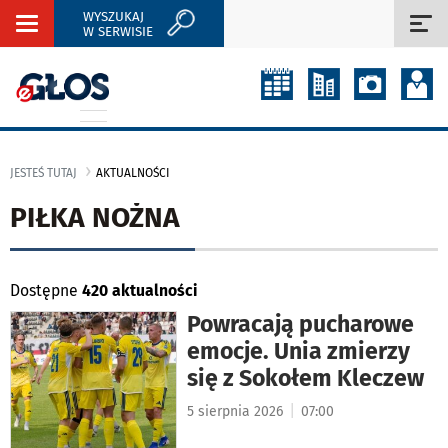
WYSZUKAJ
Rozwiń
Roz
W SERWISIE
nawigację
naw
JESTEŚ TUTAJ
AKTUALNOŚCI
PIŁKA NOŻNA
Dostępne
420 aktualności
Powracają pucharowe
emocje. Unia zmierzy
się z Sokołem Kleczew
|
5 sierpnia 2026
07:00