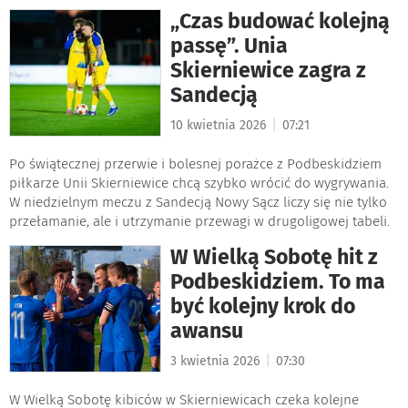
„Czas budować kolejną
passę”. Unia
Skierniewice zagra z
Sandecją
|
10 kwietnia 2026
07:21
Po świątecznej przerwie i bolesnej porażce z Podbeskidziem
piłkarze Unii Skierniewice chcą szybko wrócić do wygrywania.
W niedzielnym meczu z Sandecją Nowy Sącz liczy się nie tylko
przełamanie, ale i utrzymanie przewagi w drugoligowej tabeli.
W Wielką Sobotę hit z
Podbeskidziem. To ma
być kolejny krok do
awansu
|
3 kwietnia 2026
07:30
W Wielką Sobotę kibiców w Skierniewicach czeka kolejne