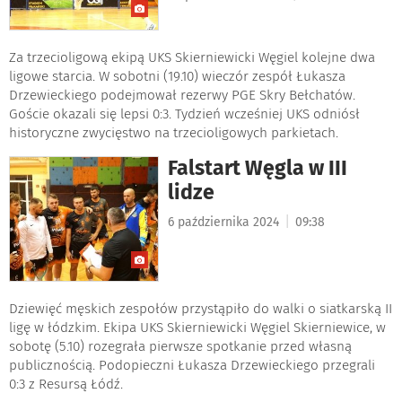
Za trzecioligową ekipą UKS Skierniewicki Węgiel kolejne dwa
ligowe starcia. W sobotni (19.10) wieczór zespół Łukasza
Drzewieckiego podejmował rezerwy PGE Skry Bełchatów.
Goście okazali się lepsi 0:3. Tydzień wcześniej UKS odniósł
historyczne zwycięstwo na trzecioligowych parkietach.
Falstart Węgla w III
lidze
|
6 października 2024
09:38
Dziewięć męskich zespołów przystąpiło do walki o siatkarską II
ligę w łódzkim. Ekipa UKS Skierniewicki Węgiel Skierniewice, w
sobotę (5.10) rozegrała pierwsze spotkanie przed własną
publicznością. Podopieczni Łukasza Drzewieckiego przegrali
0:3 z Resursą Łódź.