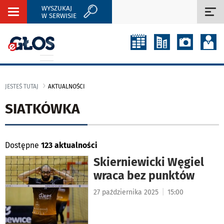
WYSZUKAJ
Rozwiń
Roz
W SERWISIE
nawigację
naw
JESTEŚ TUTAJ
AKTUALNOŚCI
SIATKÓWKA
Dostępne
123 aktualności
Skierniewicki Węgiel
wraca bez punktów
|
27 października 2025
15:00