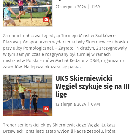
|
27 sierpnia 2024
11:39
Za nami finał czwartej edycji Turnieju Miast w Siatkówce
Plażowej. Gospodarzem wydarzenia były Skierniewice i boiska
przy ulicy Pomologicznej. − Zagrało 14 drużyn, 2 zrezygnowały.
W tym samym czasie rozgrywany był turniej w ramach
mistrzostw Polski − mówi Michał Kędzior z OSiR, organizator
zawodów. Najlepsza okazała się para
...
UKS Skierniewicki
Węgiel szykuje się na III
ligę
|
12 sierpnia 2024
09:41
Trener seniorskiej ekipy Skierniewickiego Węgla, Łukasz
Drzewiecki oraz jego sztab wyłonili kadrę zespołu, która