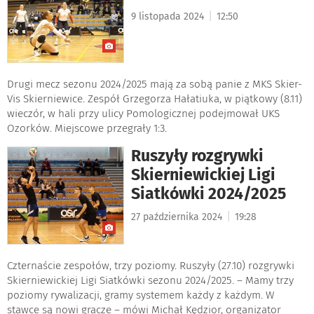
|
9 listopada 2024
12:50
Drugi mecz sezonu 2024/2025 mają za sobą panie z MKS Skier-
Vis Skierniewice. Zespół Grzegorza Hałatiuka, w piątkowy (8.11)
wieczór, w hali przy ulicy Pomologicznej podejmował UKS
Ozorków. Miejscowe przegrały 1:3.
Ruszyły rozgrywki
Skierniewickiej Ligi
Siatkówki 2024/2025
|
27 października 2024
19:28
Czternaście zespołów, trzy poziomy. Ruszyły (27.10) rozgrywki
Skierniewickiej Ligi Siatkówki sezonu 2024/2025. – Mamy trzy
poziomy rywalizacji, gramy systemem każdy z każdym. W
stawce są nowi gracze – mówi Michał Kędzior, organizator