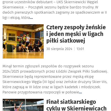
gronie uczestników debiutant – UKS Skierniewicki Węgiel
Skierniewice. – Początek sezonu będzie bardzo trudny. W
dwóch pierwszych spotkaniach zagramy ze spadkowiczem w II
ligi i ekipą, która
...
Cztery zespoły żeńskie
i jeden męski w ligach
piłki siatkowej
|
30 sierpnia 2024
13:01
Minął termin zgłoszeń zespołów do rozgrywek sezonu
2024/2025 prowadzonych przez Łódzki Związek Piłki Siatkowej.
Skierniewice będą reprezentowane przez męską ekipę
Skierniewickiego Węgla (III liga) oraz żeńskie drużyny Skier-Vis,
które zagrają w III lidze oraz w ligach kadetek i młodziczek.
Panowie przygotowania rozpoczęli w połowie
...
Finał siatkarskiego
cyklu w Skierniewicach