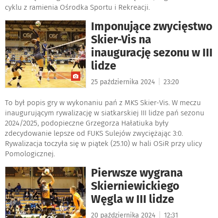
cyklu z ramienia Ośrodka Sportu i Rekreacji.
Imponujące zwycięstwo
Skier-Vis na
inaugurację sezonu w III
lidze
|
25 października 2024
23:20
To był popis gry w wykonaniu pań z MKS Skier-Vis. W meczu
inaugurującym rywalizację w siatkarskiej III lidze pań sezonu
2024/2025, podopieczne Grzegorza Hałatiuka były
zdecydowanie lepsze od FUKS Sulejów zwyciężając 3:0.
Rywalizacja toczyła się w piątek (25.10) w hali OSiR przy ulicy
Pomologicznej.
Pierwsze wygrana
Skierniewickiego
Węgla w III lidze
|
20 października 2024
12:31