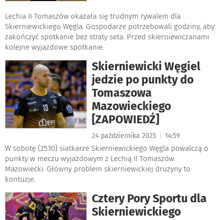
Lechia II Tomaszów okazała się trudnym rywalem dla
Skierniewickiego Węgla. Gospodarze potrzebowali godziny, aby
zakończyć spotkanie bez straty seta. Przed skierniewiczanami
kolejne wyjazdowe spotkanie.
Skierniewicki Węgiel
jedzie po punkty do
Tomaszowa
Mazowieckiego
[ZAPOWIEDŹ]
|
24 października 2025
14:59
W sobotę (25.10) siatkarze Skierniewickiego Węgla powalczą o
punkty w meczu wyjazdowym z Lechią II Tomaszów
Mazowiecki. Główny problem skierniewickiej drużyny to
kontuzje.
Cztery Pory Sportu dla
Skierniewickiego