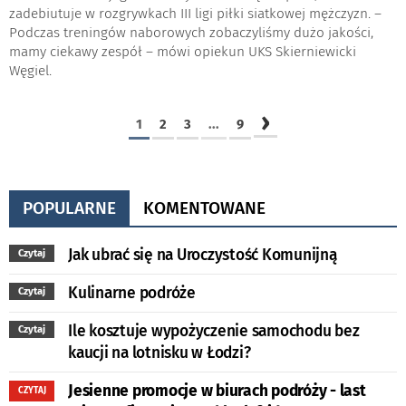
zadebiutuje w rozgrywkach III ligi piłki siatkowej mężczyzn. –
Podczas treningów naborowych zobaczyliśmy dużo jakości,
mamy ciekawy zespół – mówi opiekun UKS Skierniewicki
Węgiel.
›
1
2
3
...
9
POPULARNE
KOMENTOWANE
Jak ubrać się na Uroczystość Komunijną
Czytaj
Kulinarne podróże
Czytaj
Ile kosztuje wypożyczenie samochodu bez
Czytaj
kaucji na lotnisku w Łodzi?
Jesienne promocje w biurach podróży - last
CZYTAJ