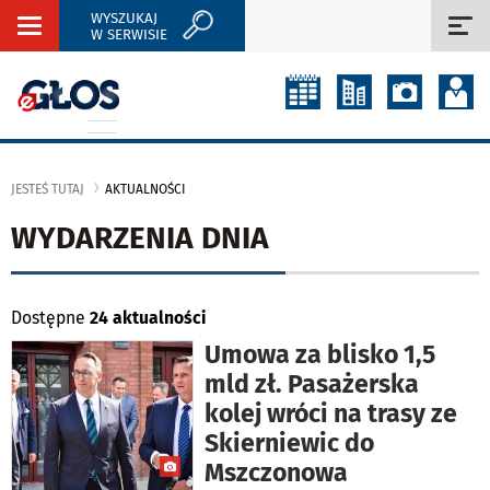
WYSZUKAJ
Rozwiń
Roz
W SERWISIE
nawigację
naw
JESTEŚ TUTAJ
AKTUALNOŚCI
WYDARZENIA DNIA
Dostępne
24 aktualności
Umowa za blisko 1,5
mld zł. Pasażerska
kolej wróci na trasy ze
Skierniewic do
Mszczonowa