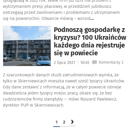
spoglądają w 2022 rok. Wiele firm już dziś ma problem z
wytrzymaniem presji płacowej, w przeddzień jubileuszu
ostrzegają przed zwolnieniami i problemami z utrzymaniem
się na powierzchni. Otwarcie mówią – wzrost
...
Podnoszą gospodarkę z
kryzysu? 100 Ukraińców
każdego dnia rejestruje
się w powiecie
|
Komentarzy 2
2 lipca 2021
10:45
Z szacunkowych danych służb zatrudnieniowych wynika, że
tylko w Skierniewicach mieszka nawet sześć tysięcy Ukraińców.
Gdy dane zestawić z informacją, że w całym powiecie istnieje
dwadzieścia jeden tysięcy miejsc pracy, okaże się, że bez
cudzoziemców firmy stanęłyby -- mówi Ryszard Pawlewicz,
dyrektor PUP w Skierniewicach.
›
1
2