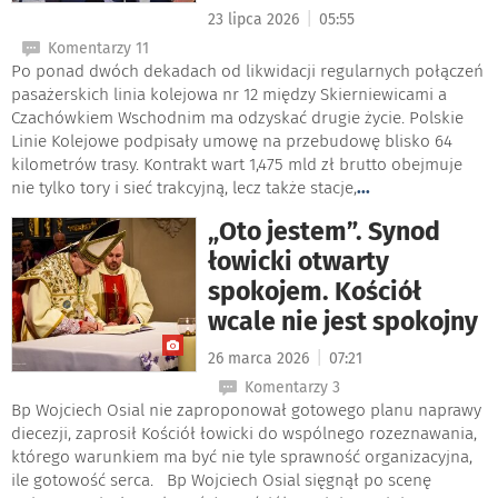
|
23 lipca 2026
05:55
Komentarzy 11
Po ponad dwóch dekadach od likwidacji regularnych połączeń
pasażerskich linia kolejowa nr 12 między Skierniewicami a
Czachówkiem Wschodnim ma odzyskać drugie życie. Polskie
Linie Kolejowe podpisały umowę na przebudowę blisko 64
kilometrów trasy. Kontrakt wart 1,475 mld zł brutto obejmuje
nie tylko tory i sieć trakcyjną, lecz także stacje,
...
„Oto jestem”. Synod
łowicki otwarty
spokojem. Kościół
wcale nie jest spokojny
|
26 marca 2026
07:21
Komentarzy 3
Bp Wojciech Osial nie zaproponował gotowego planu naprawy
diecezji, zaprosił Kościół łowicki do wspólnego rozeznawania,
którego warunkiem ma być nie tyle sprawność organizacyjna,
ile gotowość serca. Bp Wojciech Osial sięgnął po scenę