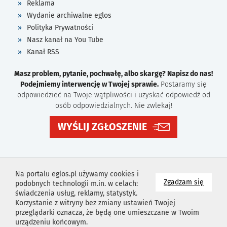
Reklama
Wydanie archiwalne eglos
Polityka Prywatności
Nasz kanał na You Tube
Kanał RSS
Masz problem, pytanie, pochwałę, albo skargę? Napisz do nas!
Podejmiemy interwencję w Twojej sprawie.
Postaramy się
odpowiedzieć na Twoje wątpliwości i uzyskać odpowiedź od
osób odpowiedzialnych. Nie zwlekaj!
WYŚLIJ ZGŁOSZENIE
Na portalu eglos.pl używamy cookies i
na wyk
Zgadzam się
podobnych technologii m.in. w celach:
świadczenia usług, reklamy, statystyk.
Korzystanie z witryny bez zmiany ustawień Twojej
przeglądarki oznacza, że będą one umieszczane w Twoim
urządzeniu końcowym.
Projekt i wykonanie
Agencja Reklamowa
Idealmedia /
Web