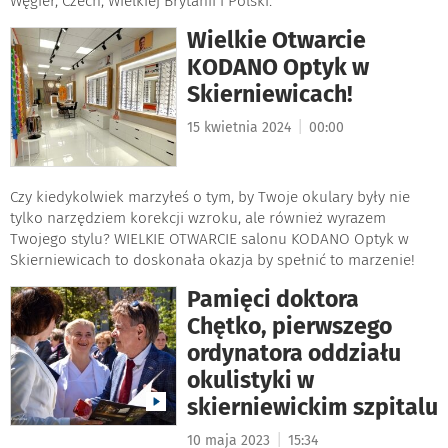
Węgier, Czech, Wielkiej Brytanii i Polski.
Wielkie Otwarcie
KODANO Optyk w
Skierniewicach!
|
15 kwietnia 2024
00:00
Czy kiedykolwiek marzyłeś o tym, by Twoje okulary były nie
tylko narzędziem korekcji wzroku, ale również wyrazem
Twojego stylu? WIELKIE OTWARCIE salonu KODANO Optyk w
Skierniewicach to doskonała okazja by spełnić to marzenie!
Pamięci doktora
Chętko, pierwszego
ordynatora oddziału
okulistyki w
skierniewickim szpitalu
|
10 maja 2023
15:34