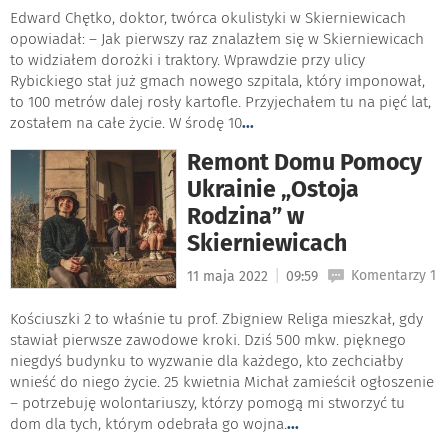
Edward Chętko, doktor, twórca okulistyki w Skierniewicach
opowiadał: – Jak pierwszy raz znalazłem się w Skierniewicach
to widziałem dorożki i traktory. Wprawdzie przy ulicy
Rybickiego stał już gmach nowego szpitala, który imponował,
to 100 metrów dalej rosły kartofle. Przyjechałem tu na pięć lat,
zostałem na całe życie. W środę 10
...
Remont Domu Pomocy
Ukrainie „Ostoja
Rodzina” w
Skierniewicach
|
Komentarzy 1
11 maja 2022
09:59
Kościuszki 2 to właśnie tu prof. Zbigniew Religa mieszkał, gdy
stawiał pierwsze zawodowe kroki. Dziś 500 mkw. pięknego
niegdyś budynku to wyzwanie dla każdego, kto zechciałby
wnieść do niego życie. 25 kwietnia Michał zamieścił ogłoszenie
– potrzebuję wolontariuszy, którzy pomogą mi stworzyć tu
dom dla tych, którym odebrała go wojna.
...