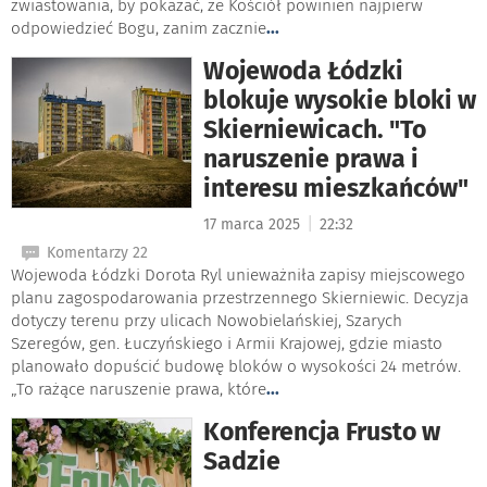
zwiastowania, by pokazać, że Kościół powinien najpierw
odpowiedzieć Bogu, zanim zacznie
...
Wojewoda Łódzki
blokuje wysokie bloki w
Skierniewicach. "To
naruszenie prawa i
interesu mieszkańców"
|
17 marca 2025
22:32
Komentarzy 22
Wojewoda Łódzki Dorota Ryl unieważniła zapisy miejscowego
planu zagospodarowania przestrzennego Skierniewic. Decyzja
dotyczy terenu przy ulicach Nowobielańskiej, Szarych
Szeregów, gen. Łuczyńskiego i Armii Krajowej, gdzie miasto
planowało dopuścić budowę bloków o wysokości 24 metrów.
„To rażące naruszenie prawa, które
...
Konferencja Frusto w
Sadzie