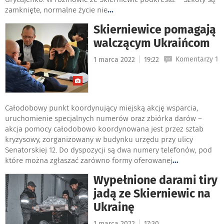
zamknięte, normalne życie nie
...
Skierniewice pomagają
walczącym Ukraińcom
|
Komentarzy 1
1 marca 2022
19:22
Całodobowy punkt koordynujący miejską akcję wsparcia,
uruchomienie specjalnych numerów oraz zbiórka darów –
akcja pomocy całodobowo koordynowana jest przez sztab
kryzysowy, zorganizowany w budynku urzędu przy ulicy
Senatorskiej 12. Do dyspozycji są dwa numery telefonów, pod
które można zgłaszać zarówno formy oferowanej
...
Wypełnione darami tiry
jadą ze Skierniewic na
Ukrainę
|
1 marca 2022
17:30