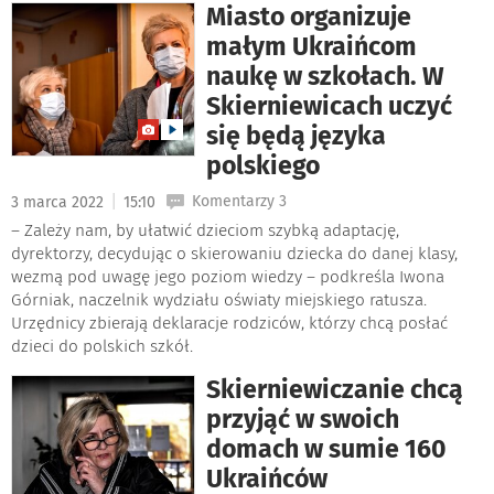
Miasto organizuje
małym Ukraińcom
naukę w szkołach. W
Skierniewicach uczyć
się będą języka
polskiego
|
Komentarzy 3
3 marca 2022
15:10
– Zależy nam, by ułatwić dzieciom szybką adaptację,
dyrektorzy, decydując o skierowaniu dziecka do danej klasy,
wezmą pod uwagę jego poziom wiedzy – podkreśla Iwona
Górniak, naczelnik wydziału oświaty miejskiego ratusza.
Urzędnicy zbierają deklaracje rodziców, którzy chcą posłać
dzieci do polskich szkół.
Skierniewiczanie chcą
przyjąć w swoich
domach w sumie 160
Ukraińców