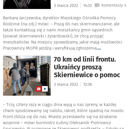
|
Komentarzy 4
3 marca 2022
14:32
Barbara Jarczewska, dyrektor Miejskiego Ośrodka Pomocy
Rodzinie (na zdj.) mówi: – Piszą do nas skierniewiczanie, ale
także kontaktują się z nami mieszkańcy gmin sąsiednich
(powiat skierniewicki i żyrardowski), że chcą przyjąć
mieszkańców. Na miejscu sprawdzamy, jakie mają możliwości.
Pracownicy MOPR jeżdżą i weryfikują zgłoszenia,
...
70 km od linii frontu.
Ukraińcy proszą
Skierniewice o pomoc
|
3 marca 2022
12:36
– Trzy, cztery razy w ciągu dnia wyją u nas syreny, w każdej
chwili spodziewamy się nalotu, rakiet, które spadną na miasto.
Front zbliża się do nas. Miasto przestawiło się na działanie
wojenne – mówi burmistrz Łubny Oleksandr Piotrowicz
Grycajenko. W rozmowie ze Skierniewic podkreśla: – Szkoły są